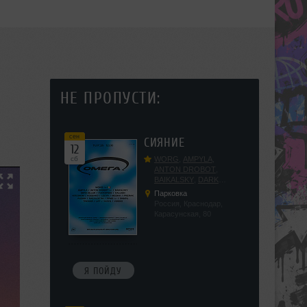
НЕ ПРОПУСТИ:
сен
СИЯНИЕ
12
сб
WORG
,
AMPYLA
,
ANTON DROBOT
,
BAIKALSKY
,
DARK
DILLER
,
FUCKOPSSS
,
Парковка
KALUGIN
,
KITEGNOM
,
Россия, Краснодар,
KODENKO
,
LEEYA
,
Карасунская, 80
MEDIKA
,
PRIZRAK
,
PUSHIN
,
RAS ALGETHI
,
RPMD
,
SHINPU
,
TRIGGER
,
UFF
,
YASYA
,
VERIGO
Я ПОЙДУ