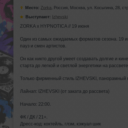
Место:
Zorka
,
Россия
,
Москва
,
ул. Косыгина
,
28
,
стр
Выступают:
Izhevski
ZORKA x HYPNOTICA // 19 июня
Один из самых ожидаемых форматов сезона. 19 и
пауз и смен артистов.
Он как никто другой умеет создавать долгие и ки
старта до легкой и светлой энергетики на рассвете
Только фирменный стиль IZHEVSKI, панорамный ви
Лайнап: IZHEVSKI (от заката до рассвета)
Начало: 22:00.
ФК / ДК / 21+.
Дресс-код: коктейль, глэм, кэжуал шик