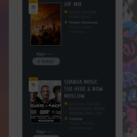
сен
VIP MIX
19
сб
Romeo
,
Ivan Spell
,
Кефир
,
Renat
Репино Ленинское
Россия, Санкт-
Петербург,
Ленинградская обл, п.
Ленинское, ул.
Советская 171
Идут —
4
Я ПОЙДУ
сен
SUANDA MUSIC
19
550 HERE & NOW
сб
MOSCOW
Sean Tyas
,
Eximinds
,
Roman Messer
,
Aimoon
,
Alexander Spark
,
Sergey
Salekhov
,
Georgio Safo
,
Свобода
AlexSo
,
Tim Air
Россия, Москва,
Ленинградский
Идут —
2
проспект, 47с19