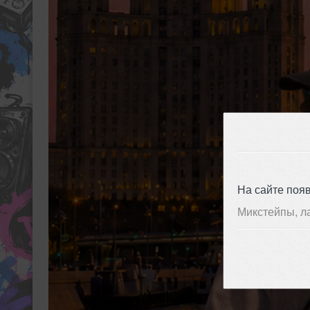
На сайте поя
Микстейпы, л