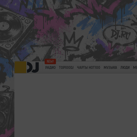
РАДИО
TOP100DJ
ЧАРТЫ HOT100
МУЗЫКА
ЛЮДИ
М