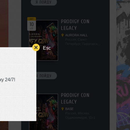
Я ПОЙДУ
окт
PRODIGY CON
10
LEGACY
сб
AURORA HALL
Россия, Санкт-
Петербург, Пироговская
Esc
наб, 5/2
Я ПОЙДУ
у 24/7!
окт
PRODIGY CON
17
LEGACY
сб
BASE
Россия, Москва,
Орджоникидзе, 11с1