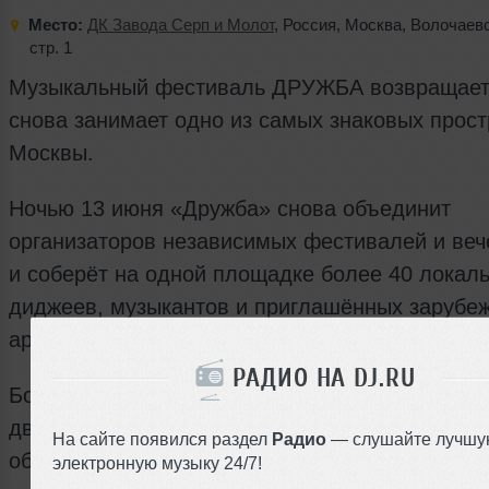
Место:
ДК Завода Серп и Молот
,
Россия
,
Москва
,
Волочаевс
стр. 1
Музыкальный фестиваль ДРУЖБА возвращаетс
снова занимает одно из самых знаковых прост
Москвы.
Ночью 13 июня «Дружба» снова объединит
организаторов независимых фестивалей и веч
и соберёт на одной площадке более 40 локал
диджеев, музыкантов и приглашённых зарубе
артистов.
РАДИО НА DJ.RU
Более 5 000 квадратных метров музыки, света
движения: несколько уровней, залы, переходы
На сайте появился раздел
Радио
— слушайте лучшу
объекты превратятся в единый ночной маршру
электронную музыку 24/7!