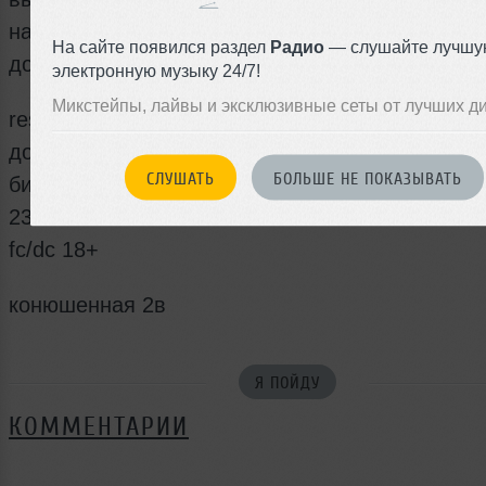
нас будет так, как ты любишь: тепло, громко и 
На сайте появился раздел
Радио
— слушайте лучшу
домашнему уютно.
электронную музыку 24/7!
Микстейпы, лайвы и эксклюзивные сеты от лучших д
reserve: +7 (921) 410-44-40
документы обязательно (паспорт/права/военн
СЛУШАТЬ
БОЛЬШЕ НЕ ПОКАЗЫВАТЬ
билет)
23:00–06:00
fc/dc 18+
конюшенная 2в
Я ПОЙДУ
КОММЕНТАРИИ