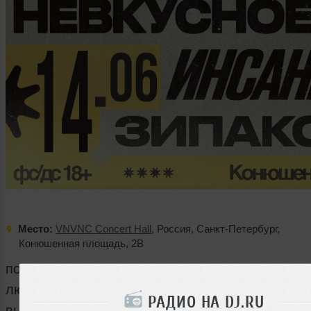
Место:
VNVNC Concert Hall
,
Россия
,
Санкт-Петербург
,
Конюшенная площадь
,
2B
после жарких выходных снова встречаемся в
любимом месте. воскресенье – идеальный по
РАДИО НА DJ.RU
выдохнуть и зарядиться перед рабочей неделе