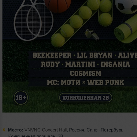
Место:
VNVNC Concert Hall
,
Россия
,
Санкт-Петербург
,
Конюшенная площадь
,
2B