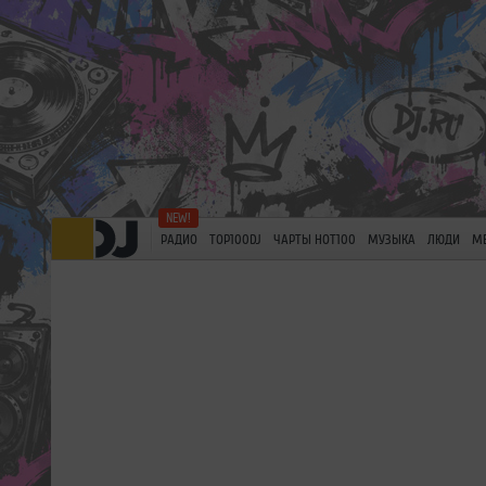
РАДИО
TOP100DJ
ЧАРТЫ HOT100
МУЗЫКА
ЛЮДИ
М