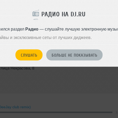
РАДИО НА DJ.RU
вился раздел
Радио
— слушайте лучшую электронную музык
айвы и эксклюзивные сеты от лучших диджеев.
СЛУШАТЬ
БОЛЬШЕ НЕ ПОКАЗЫВАТЬ
улица Некрасова
,
8
DeeJay club remix)
3