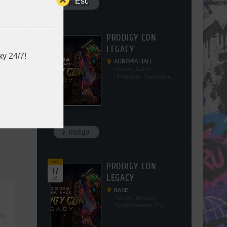
Esc
Я ПОЙДУ
окт
PRODIGY CON
10
LEGACY
сб
у 24/7!
AURORA HALL
Россия, Санкт-
Петербург, Пироговская
наб, 5/2
Я ПОЙДУ
окт
PRODIGY CON
17
LEGACY
сб
BASE
Россия, Москва,
Орджоникидзе, 11с1
:58