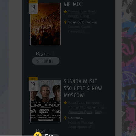
сен
VIP MIX
19
сб
Romeo
,
Ivan Spell
,
Кефир
,
Renat
Репино Ленинское
Россия, Санкт-
Петербург,
Ленинградская обл, п.
Ленинское, ул.
Советская 171
Идут —
4
Я ПОЙДУ
сен
SUANDA MUSIC
19
550 HERE & NOW
сб
MOSCOW
Sean Tyas
,
Eximinds
,
Roman Messer
,
Aimoon
,
Alexander Spark
,
Sergey
Salekhov
,
Georgio Safo
,
Свобода
AlexSo
,
Tim Air
Россия, Москва,
Ленинградский
Идут —
2
проспект, 47с19