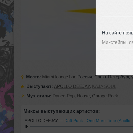
На сайте поя
Микстейпы, л
Место:
Miami lounge bar
,
Россия
,
Санкт-Петербург
,
Выступают:
APOLLO DEEJAY
,
KAJA SOUL
Муз. стили:
Dance-Pop
,
House
,
Garage Rock
Миксы выступающих артистов:
APOLLO DEEJAY
—
Daft Punk - One More Time (Apollo 