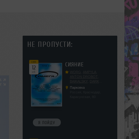
НЕ ПРОПУСТИ:
сен
СИЯНИЕ
12
сб
WORG
,
AMPYLA
,
ANTON DROBOT
,
BAIKALSKY
,
DARK
DILLER
,
FUCKOPSSS
,
Парковка
KALUGIN
,
KITEGNOM
,
Россия, Краснодар,
KODENKO
,
LEEYA
,
Карасунская, 80
MEDIKA
,
PRIZRAK
,
PUSHIN
,
RAS ALGETHI
,
RPMD
,
SHINPU
,
TRIGGER
,
UFF
,
YASYA
,
VERIGO
Я ПОЙДУ