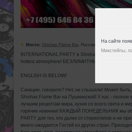
На сайте поя
Место:
Shishas Flame Bar
,
Россия
,
Москва
,
Москва
Микстейпы, л
INTERNATIONAL PARTY в Shishas Flame Bar на Пушки
hottest atmosphere! БЕЗЛИМИТНЫЙ КОКТЕЙЛЬ
ENGLISH IS BELOW!
Санкции, говорите? Нет, не слышали! Может быть, 
Shishas Flame Bar на Пушкинской! У нас - полное
лучшим рецептам мира, кухня со всего света и м
горячие новинки! КАЖДЫЙ ПОНЕДЕЛЬНИК мы об
PARTY для тех, кто далек от стереотипов и не пр
много ожидается Гостей из других стран. Приходи