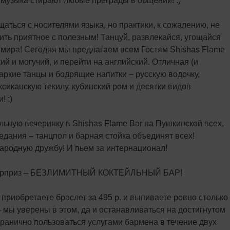
музыка стирают любые преграды в общении! :)
аться с носителями языка, но практики, к сожалению, не
ить приятное с полезным! Танцуй, развлекайся, угощайся
 мира! Сегодня мы предлагаем всем Гостям Shishas Flame
ий и могучий, и перейти на английский. Отличная (и
аркие танцы и бодрящие напитки – русскую водочку,
ксиканскую текилу, кубинский ром и десятки видов
! :)
ю вечеринку в Shishas Flame Bar на Пушкинской всех,
едания – танцпол и барная стойка объединят всех!
родную дружбу! И пьем за интернационал!
ый сюрприз – БЕЗЛИМИТНЫЙ КОКТЕЙЛЬНЫЙ БАР!
иобретаете браслет за 495 р. и выпиваете ровно столько
– мы уверены в этом, да и останавливаться на достигнутом
згранично пользоваться услугами бармена в течение двух