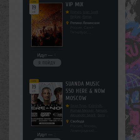
сен
VIP MIX
19
сб
Romeo
,
Ivan Spell
,
Кефир
,
Renat
Репино Ленинское
Россия, Санкт-
Петербург,
Ленинградская обл, п.
Ленинское, ул.
Советская 171
Идут —
4
Я ПОЙДУ
сен
SUANDA MUSIC
19
550 HERE & NOW
сб
MOSCOW
Sean Tyas
,
Eximinds
,
Roman Messer
,
Aimoon
,
Alexander Spark
,
Sergey
Salekhov
,
Georgio Safo
,
Свобода
AlexSo
,
Tim Air
Россия, Москва,
Ленинградский
Идут —
2
проспект, 47с19