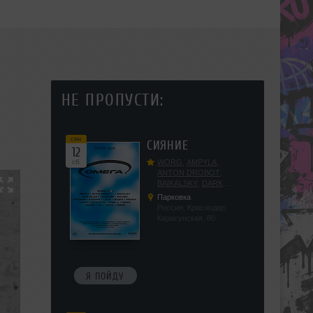
НЕ ПРОПУСТИ:
сен
СИЯНИЕ
12
сб
WORG
,
AMPYLA
,
ANTON DROBOT
,
BAIKALSKY
,
DARK
DILLER
,
FUCKOPSSS
,
Парковка
KALUGIN
,
KITEGNOM
,
Россия, Краснодар,
KODENKO
,
LEEYA
,
Карасунская, 80
MEDIKA
,
PRIZRAK
,
PUSHIN
,
RAS ALGETHI
,
RPMD
,
SHINPU
,
TRIGGER
,
UFF
,
YASYA
,
VERIGO
Я ПОЙДУ