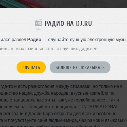
РАДИО НА DJ.RU
вился раздел
Радио
— слушайте лучшую электронную музык
,
м. Чеховская / Тверская / Пушкинская
,
Страстной бул.
,
д. 8А
айвы и эксклюзивные сеты от лучших диджеев.
нской! The best music from all around the world and the
НЫЙ БАР!
#СтрастиНаСтрастном
СЛУШАТЬ
БОЛЬШЕ НЕ ПОКАЗЫВАТЬ
где-то и есть разногласия между странами, но только не в
 единство наций, дружба народов, вкусные коктейли по
ировые танцевальные хиты, как уже полюбившиеся, так и
ъявляем настоящий интернационал – INTERNATIONAL
изнает границ! Двери бара открыты для всех и особенно
те и почувствуйте себя людьми мира, без рамок и языковых