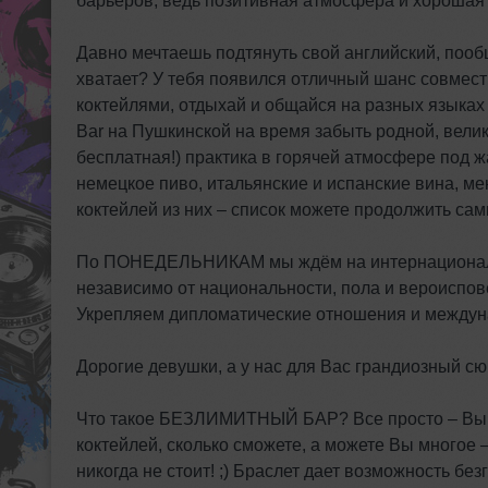
барьеров, ведь позитивная атмосфера и хорошая 
Давно мечтаешь подтянуть свой английский, пообщ
хватает? У тебя появился отличный шанс совмест
коктейлями, отдыхай и общайся на разных языках
Bar на Пушкинской на время забыть родной, велик
бесплатная!) практика в горячей атмосфере под ж
немецкое пиво, итальянские и испанские вина, ме
коктейлей из них – список можете продолжить сами
По ПОНЕДЕЛЬНИКАМ мы ждём на интернациональну
независимо от национальности, пола и вероиспов
Укрепляем дипломатические отношения и междуна
Дорогие девушки, а у нас для Вас грандиозн
Что такое БЕЗЛИМИТНЫЙ БАР? Все просто – Вы пр
коктейлей, сколько сможете, а можете Вы многое 
никогда не стоит! ;) Браслет дает возможность бе