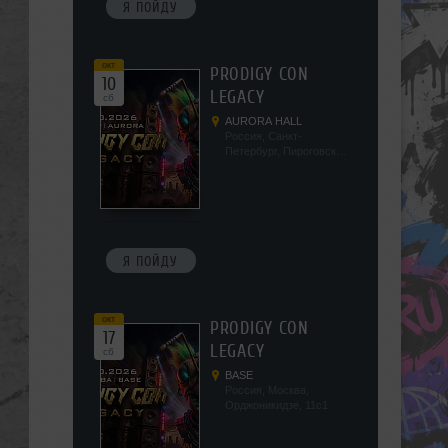
Я ПОЙДУ
окт
PRODIGY CON
10
LEGACY
сб
AURORA HALL
Россия, Санкт-
Петербург, Пироговская
наб, 5/2
Я ПОЙДУ
окт
PRODIGY CON
17
LEGACY
сб
BASE
Россия, Москва,
Орджоникидзе, 11с1