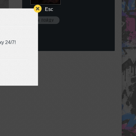
Esc
Я ПОЙДУ
у 24/7!