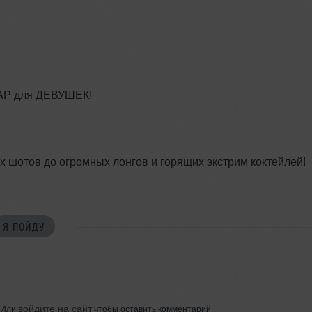
АР для ДЕВУШЕК!
ых шотов до огромных лонгов и горящих экстрим коктейлей!
Я ПОЙДУ
войдите на сайт
Или
чтобы оставить комментарий