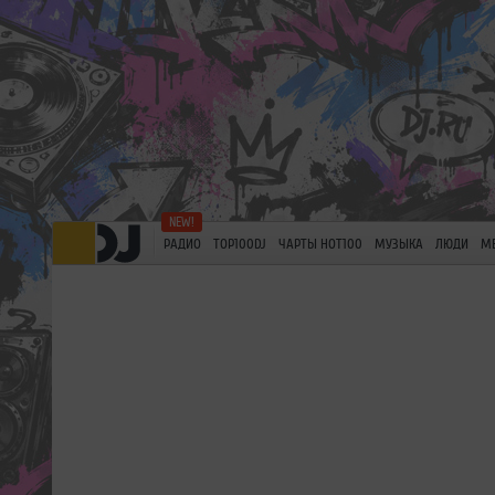
РАДИО
TOP100DJ
ЧАРТЫ HOT100
МУЗЫКА
ЛЮДИ
М