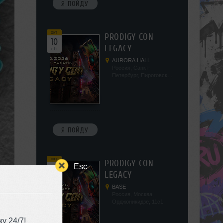
Я ПОЙДУ
окт
PRODIGY CON
10
LEGACY
сб
AURORA HALL
Россия, Санкт-
Петербург, Пироговская
наб, 5/2
Я ПОЙДУ
окт
PRODIGY CON
Esc
17
LEGACY
сб
BASE
Россия, Москва,
Орджоникидзе, 11с1
у 24/7!