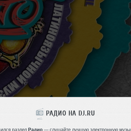
РАДИО НА DJ.RU
вился раздел
Радио
— слушайте лучшую электронную музык