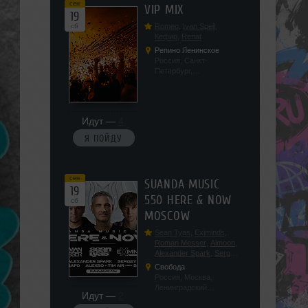
сен
VIP MIX
19
сб
Romeo
,
Ivan Spell
,
Кефир
,
Renat
Репино Ленинское
Россия, Санкт-
Петербург,
Ленинградская обл, п.
Ленинское, ул.
Советская 171
Идут —
4
Я ПОЙДУ
сен
SUANDA MUSIC
19
550 HERE & NOW
сб
MOSCOW
Sean Tyas
,
Eximinds
,
Roman Messer
,
Aimoon
,
Alexander Spark
,
Sergey
Salekhov
,
Georgio Safo
,
Свобода
AlexSo
,
Tim Air
Россия, Москва,
Ленинградский
Идут —
2
проспект, 47с19