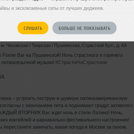
айвы и эксклюзивные сеты от лучших диджеев.
СЛУШАТЬ
БОЛЬШЕ НЕ ПОКАЗЫВАТЬ
,
м. Чеховская / Тверская / Пушкинская
,
Страстной бул.
,
д. 8А
ame Bar на Пушкинской! Ночь страстного и горячего
 латиноязычной музыки!
#СтрастиНаСтрастном
IL
езона – устроить пеструю и шумную латиноамериканскую
 согласны с окончанием лета и поднимают градус активного
 КАЖДЫЙ ВТОРНИК Вас ждет ночь в стиле Латино! Ночь,
ских коктейлей и карнавально-фестивального настроения!
перестанете замечать, какая погода в Москве за окном,