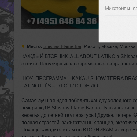
Микстейпы, л
Место:
Shishas Flame Bar
,
Россия
,
Москва
,
Москва
КАЖДЫЙ ВТОРНИК: ALL ABOUT LATINO в Shishas Fl
отжига! Популярные и современные направления
ШОУ–ПРОГРАММА – KAKAU SHOW TERRA BRAS
LATINO DJ`S – DJ O`J / DJ DERIO
Самая лучшая идея победить хандру холодного с
вечеринку! В Shishas Flame Bar на Пушкинской не
веселья до летней температуры! Друзья, теперь
полная страстей, зажигательных танцев, экзотиче
Почаще заходите к нам по ВТОРНИКАМ и скоро Вы 