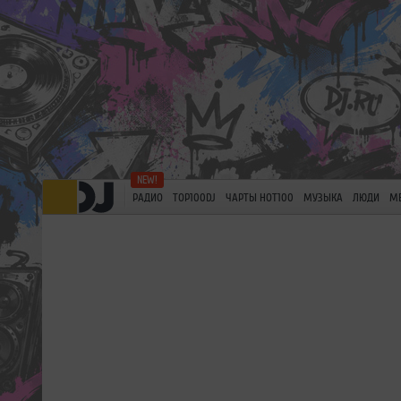
РАДИО
TOP100DJ
ЧАРТЫ HOT100
МУЗЫКА
ЛЮДИ
М