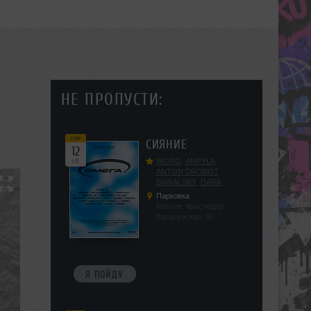
НЕ ПРОПУСТИ:
сен
СИЯНИЕ
12
сб
WORG
,
AMPYLA
,
ANTON DROBOT
,
BAIKALSKY
,
DARK
DILLER
,
FUCKOPSSS
,
Парковка
KALUGIN
,
KITEGNOM
,
Россия, Краснодар,
KODENKO
,
LEEYA
,
Карасунская, 80
MEDIKA
,
PRIZRAK
,
PUSHIN
,
RAS ALGETHI
,
RPMD
,
SHINPU
,
TRIGGER
,
UFF
,
YASYA
,
VERIGO
Я ПОЙДУ