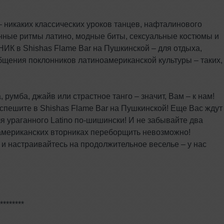
– никаких классических уроков танцев, нафталинового
енные ритмы латино, модные биты, сексуальные костюмы и
К в Shishas Flame Bar на Пушкинской – для отдыха,
бщения поклонников латиноамериканской культуры – таких,
, румба, джайв или страстное танго – значит, Вам – к нам!
поспешите в Shishas Flame Bar на Пушкинской! Еще Вас ждут
ля ураганного Latino по-шишински! И не забывайте два
оамериканских вторниках переборщить невозможно!
и настраивайтесь на продолжительное веселье – у нас
********