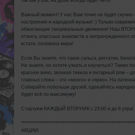
так как у Вас на душе всегда будет лето!
Важный момент! У нас Вам точно не будет скучно 
настроения и народной музыки! :) Только соврем
обжигающие танцевальные движения! Наш ВТОРНИ
отжига, классных знакомств и непринужденного о
кстати, половина мира!
Если Вы знаете, что такое сальса, реггатон, бачата
Не знаете, но хотите узнать и научиться? Также 
красное вино, звонкая текила и янтарный ром – д
главных слова – это «много» и «ярко». На латин
Собирайте побольше друзей, одевайтесь нарядно 
будет всё по максимуму!
Стартуем КАЖДЫЙ ВТОРНИК с 23:00 и до 6 утра!
***************************************************************
АКЦИИ: