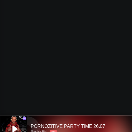
Ш
PORNOZITIVE PARTY TIME 26.07
Sasha Fish