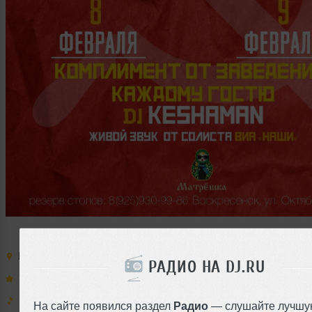
Место:
Матрешка
,
Россия
,
Воскресенск
,
Октябрьская
,
д. 2
РАДИО НА DJ.RU
Выступают:
KeshaMan
Муз. стили:
Disco
,
Dance-Pop
,
House
На сайте появился раздел
Радио
— слушайте лучшу