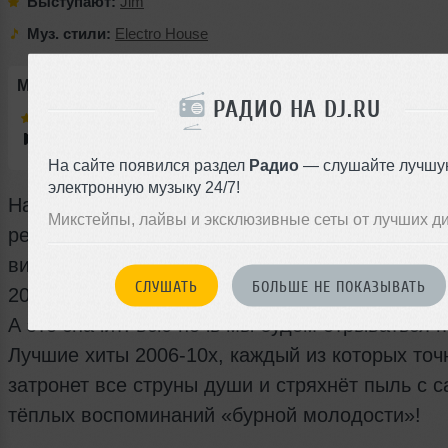
Выступают:
Jim
Муз. стили:
Electro House
Миксы выступающих артистов:
РАДИО НА DJ.RU
Jim
—
ElectroМеханика 395
На сайте появился раздел
Радио
— слушайте лучшу
электронную музыку 24/7!
На волне популярности
#10yearschallenge
мы 
Микстейпы, лайвы и эксклюзивные сеты от лучших д
решили вспомнить былое и устроить всем фл
виде вечеринки с кодовым названием «Верни
СЛУШАТЬ
БОЛЬШЕ НЕ ПОКАЗЫВАТЬ
2008»!
А это значит: всю ночь мы будем отрываться 
Лучшие хиты 2006-10х, каждый из которых точ
затронет все струны души и стряхнёт пыль с 
тёплых воспоминаний «бурной молодости»!