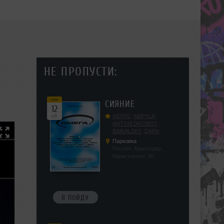
НЕ ПРОПУСТИ:
сен
СИЯНИЕ
12
сб
WORG
,
AMPYLA
,
ANTON DROBOT
,
BAIKALSKY
,
DARK
DILLER
,
FUCKOPSSS
,
Парковка
KALUGIN
,
KITEGNOM
,
Россия, Краснодар,
KODENKO
,
LEEYA
,
Карасунская, 80
MEDIKA
,
PRIZRAK
,
PUSHIN
,
RAS ALGETHI
,
RPMD
,
SHINPU
,
TRIGGER
,
UFF
,
YASYA
,
VERIGO
Я ПОЙДУ