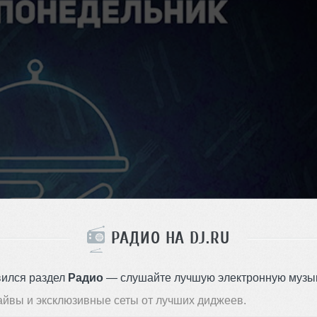
РАДИО НА DJ.RU
вился раздел
Радио
— слушайте лучшую электронную музык
айвы и эксклюзивные сеты от лучших диджеев.