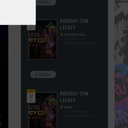
Я ПОЙДУ
окт
PRODIGY CON
10
LEGACY
сб
AURORA HALL
Россия, Санкт-
Петербург, Пироговская
наб, 5/2
Я ПОЙДУ
окт
PRODIGY CON
17
LEGACY
сб
BASE
Россия, Москва,
Орджоникидзе, 11с1