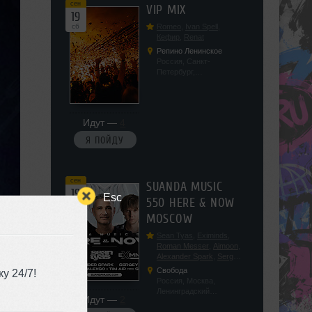
сен
VIP MIX
19
сб
Romeo
,
Ivan Spell
,
Кефир
,
Renat
Репино Ленинское
Россия, Санкт-
Петербург,
Ленинградская обл, п.
Ленинское, ул.
Советская 171
Идут —
4
Я ПОЙДУ
сен
SUANDA MUSIC
19
Esc
550 HERE & NOW
сб
MOSCOW
Sean Tyas
,
Eximinds
,
Roman Messer
,
Aimoon
,
Alexander Spark
,
Sergey
Salekhov
,
Georgio Safo
,
Свобода
у 24/7!
AlexSo
,
Tim Air
Россия, Москва,
Ленинградский
Идут —
2
проспект, 47с19