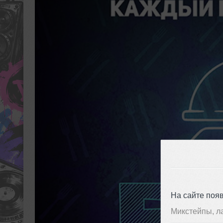
На сайте поя
Микстейпы, л