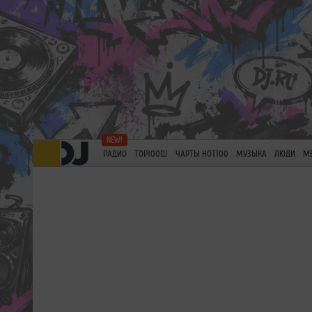
РАДИО
TOP100DJ
ЧАРТЫ HOT100
МУЗЫКА
ЛЮДИ
М