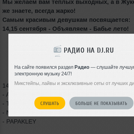
Мы желаем вам теплых выходных, а в Жук
же знаете, всегда жарко!
Самым красивым девушкам посвящается:
14,15 сентября - Объявляем - Бабье лето!
Специальная коктейльная карта
РАДИО НА DJ.RU
Самые красивые девушки и парни #екб
Атмосфера праздника
На сайте появился раздел
Радио
— слушайте лучшу
Топовые диджеи:
электронную музыку 24/7!
Микстейпы, лайвы и эксклюзивные сеты от лучших д
14/09
- Andrew Nash
- Timur Soul
СЛУШАТЬ
БОЛЬШЕ НЕ ПОКАЗЫВАТЬ
- NICKОЛАИЧ & KENAR
- PAPAKLEY