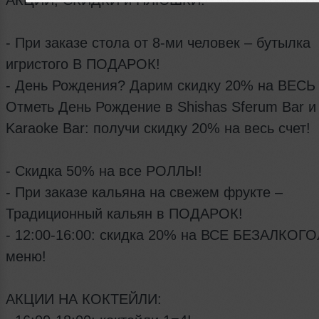
- При заказе стола от 8-ми человек – бутылка
игристого В ПОДАРОК!
- День Рождения? Дарим скидку 20% на ВЕСЬ с
Отметь День Рождение в Shishas Sferum Bar и
Karaoke Bar: получи скидку 20% на весь счет!
- Скидка 50% на все РОЛЛЫ!
- При заказе кальяна на свежем фрукте –
Традиционный кальян в ПОДАРОК!
- 12:00-16:00: скидка 20% на ВСЕ БЕЗАЛКО
меню!
АКЦИИ НА КОКТЕЙЛИ: