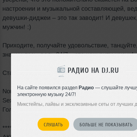
настроении и музыкальной составляющей, ве
девушки-диджеи – это так заводит! И девушек,
мужчин! :)
Приходите, получайте удовольствие, танцуйте
знакомьтесь, ведь 24/7 – это наш ритм жизни!
РАДИО НА DJ.RU
Стартуем – каждую СРЕДУ с 23:00 и до 6 утра
На сайте появился раздел
Радио
— слушайте лучш
Non-stop DJ set: 18:00-06:00
электронную музыку 24/7!
Sexy Go-Go Ladies&Boys: 00:00-04:00
Микстейпы, лайвы и эксклюзивные сеты от лучших 
Голос Ночи: MC NIK
СЛУШАТЬ
БОЛЬШЕ НЕ ПОКАЗЫВАТЬ
*******************************************************
АКЦИИ, СКИДКИ и ПЛЮШКИ: