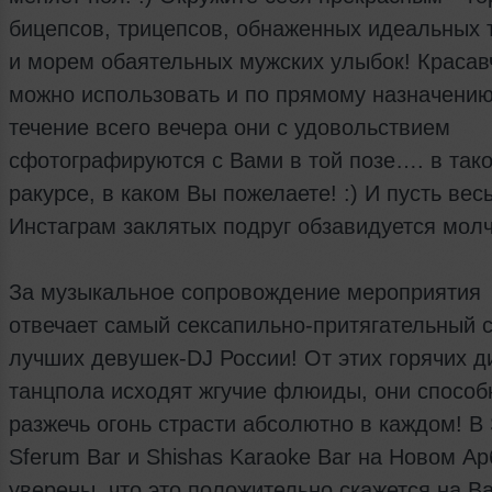
бицепсов, трицепсов, обнаженных идеальных 
и морем обаятельных мужских улыбок! Красав
можно использовать и по прямому назначению
течение всего вечера они с удовольствием
сфотографируются с Вами в той позе…. в так
ракурсе, в каком Вы пожелаете! :) И пусть вес
Инстаграм заклятых подруг обзавидуется молча
За музыкальное сопровождение мероприятия
отвечает самый сексапильно-притягательный 
лучших девушек-DJ России! От этих горячих д
танцпола исходят жгучие флюиды, они спосо
разжечь огонь страсти абсолютно в каждом! В 
Sferum Bar и Shishas Karaoke Bar на Новом Ар
уверены, что это положительно скажется на 