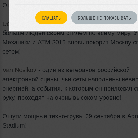
Она удивляет каждого, кто слышит ее впервы
СЛУШАТЬ
БОЛЬШЕ НЕ ПОКАЗЫВАТЬ
Deniz Bul
- артист, вдохновляющий все больше
больше людей своим стилем по всему миру. У
Механики и ATM 2016 вновь покорит Москву с
сетом!
Van Nosikov
- один из ветеранов российской
электронной сцены, чьи сеты наполнены неве
энергией, а события, к которым он приложил 
руку, проходят на очень высоком уровне!
Ощути мощные техно-грувы 29 сентября в Adre
Stadium!