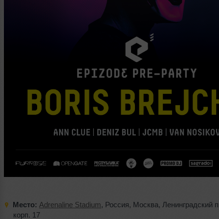
Место:
Adrenaline Stadium
,
Россия
,
Москва
,
Ленинградский п
корп. 17