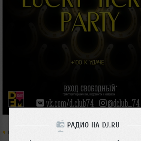
РАДИО НА DJ.RU
Место:
D-Club
,
Россия
,
Челябинск
,
Кирова
,
161а