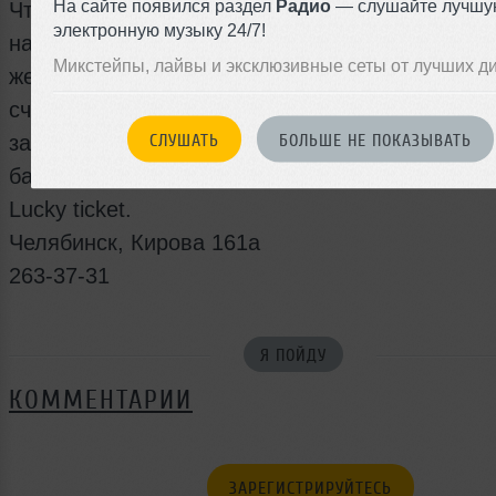
На сайте появился раздел
Радио
— слушайте лучшу
Чтоб стать обладателем заветного биетика, те
электронную музыку 24/7!
надо ехать в транспорте, складывать в уме ц
Микстейпы, лайвы и эксклюзивные сеты от лучших д
жевать бумагу. Достаточно прийти в D-club и т
счастливчик. Ведь ты проведешь эту ночь с с
СЛУШАТЬ
БОЛЬШЕ НЕ ПОКАЗЫВАТЬ
зажигательными go-go и самыми общительны
барменами. И конечно не уйдешь домой без с
Lucky ticket.
Челябинск, Кирова 161а
263-37-31
Я ПОЙДУ
КОММЕНТАРИИ
ЗАРЕГИСТРИРУЙТЕСЬ