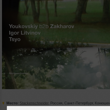
Место:
Stackenschneider
,
Россия
,
Санкт-Петербург
,
Конюшен