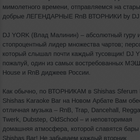
мимолетного времени, отправляемся на стар
добрые ЛЕГЕНДАРНЫЕ RnB ВТОРНИКИ by DJ
DJ YORK (Влад Малинин) – абсолютный гуру 
стопроцентный лидер множества чартов; персо
который слышал почти каждый тусовщик! DJ 
пожалуй, один из самых востребованных МЭ
House и RnB диджеев России.
Как обычно, по ВТОРНИКАМ в Shishas Sferum 
Shishas Karaoke Bar на Новом Арбате Вам обе
отличная музыка – RnB, Trap, Dancehall, Regga
Twerk, Dubstep, OldSchool – и неповторимая
домашняя атмосфера, которой славятся бары
Shishas Bar! Не забываем каждый вторник