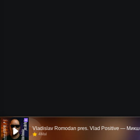
Ш
4Mal