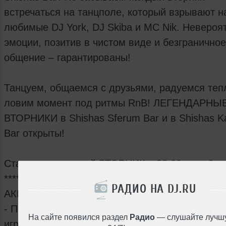
встречаться на танцполе, который взрывают 
любимые DJ York, DJ Skiba и MC Nik. Невероя
эмоции, позитив в чистом виде и безграничное
общение – гарантированы!
Танцуем, общаемся с друзьями, радуемся теп
ловим момент под ритмы RnB! ЛЕГЕНДАРНЫ
ВТОРНИКИ в Shishas Sferum Bar и в Shishas K
Bar открыты!
Стартуем – каждый ВТОРНИК с 23:00 и до 6 ут
*******************************************************
РАДИО НА DJ.RU
АКЦИИ, СКИДКИ и ПЛЮШКИ:
- При заказе стола от 8-ми человек – бутылка
На сайте появился раздел
Радио
— слушайте лучш
игристого В ПОДАРОК!