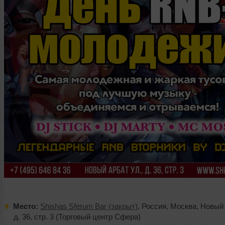
Место:
Shishas Sferum Bar (закрыт)
,
Россия
,
Москва
,
Новый 
д. 36
,
стр. 3 (Торговый центр Сфера)