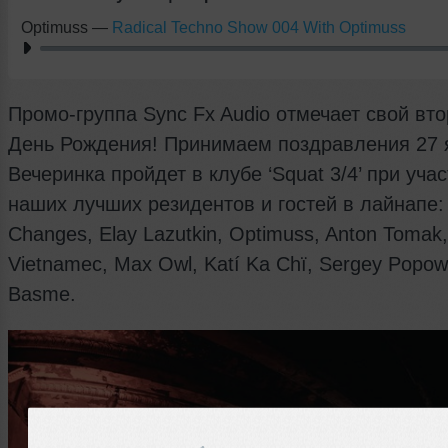
Optimuss
—
Radical Techno Show 004 With Optimuss
Промо-группа Sync Fx Audio отмечает свой вт
День Рождения! Принимаем поздравления 27 
Вечеринка пройдет в клубе ‘Squat 3/4’ при уча
наших лучших резидентов и гостей в лайнапе:
Changes, Elay Lazutkin, Optimuss, Anton Tomak, 
Vietnamec, Max Owl, Katí Ka Chï, Sergey Popow
Basme.