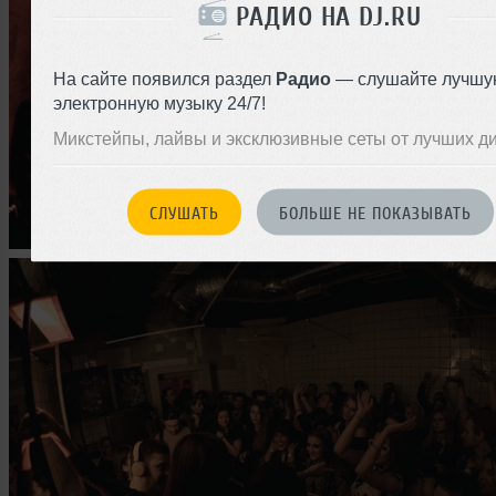
РАДИО НА DJ.RU
На сайте появился раздел
Радио
— слушайте лучшу
электронную музыку 24/7!
Микстейпы, лайвы и эксклюзивные сеты от лучших д
СЛУШАТЬ
БОЛЬШЕ НЕ ПОКАЗЫВАТЬ