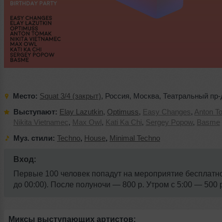
Место:
Squat 3/4 (закрыт)
,
Россия
,
Москва
,
Театральный пр-
Выступают:
Elay Lazutkin
,
Optimuss
,
Easy Changes
,
Anton T
Nikita Vietnamec
,
Max Owl
,
Kati Ka Chi
,
Sergey Popow
,
Basme
Муз. стили:
Techno
,
House
,
Minimal Techno
Вход:
Первые 100 человек попадут на мероприятие бесплатно
до 00:00). После полуночи — 800 р. Утром с 5:00 — 500 
Миксы выступающих артистов: