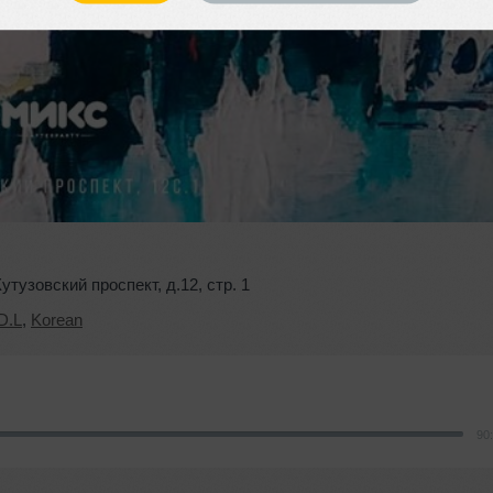
Кутузовский проспект
,
д.12
,
стр. 1
D.L
,
Korean
90