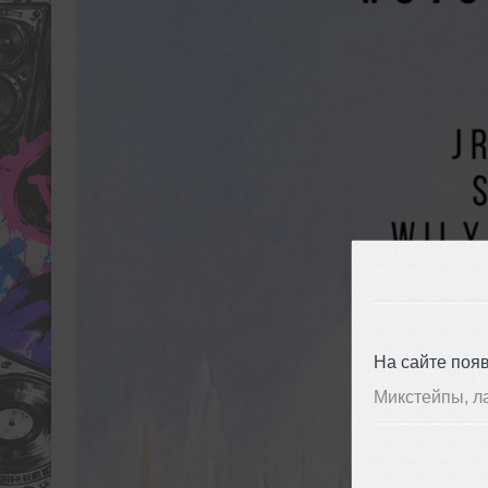
На сайте поя
Микстейпы, л