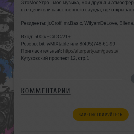
ЭтоМоёУтро - моя музыка, мои друзья и атмосфера.
все ценители качественного саунда, где открывает
Резиденты: jr.Croff, mr.Basic, WilyamDeLove, Ellena
Вход: 500р/FC/DC/21+
Резерв: bit.ly/MIXtable или 8(495)748-61-99
Пригласительный:
http://afterparty.am/guests/
Кутузовский проспект 12, стр.1
КОММЕНТАРИИ
ЗАРЕГИСТРИРУЙТЕСЬ