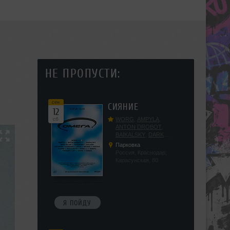
НЕ ПРОПУСТИ:
сен
СИЯНИЕ
12
сб
WORG
,
AMPYLA
,
ANTON DROBOT
,
BAIKALSKY
,
DARK
DILLER
,
FUCKOPSSS
,
Парковка
KALUGIN
,
KITEGNOM
,
Россия, Краснодар,
KODENKO
,
LEEYA
,
Карасунская, 80
MEDIKA
,
PRIZRAK
,
PUSHIN
,
RAS ALGETHI
,
RPMD
,
SHINPU
,
TRIGGER
,
UFF
,
YASYA
,
VERIGO
Я ПОЙДУ