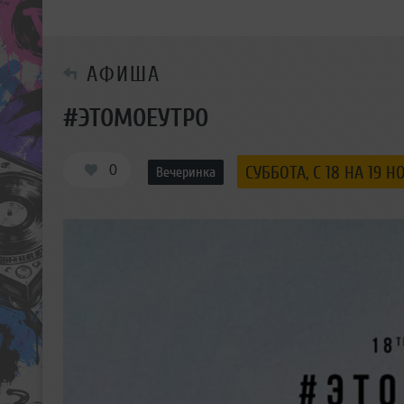
АФИША
#ЭТОМОЕУТРО
0
СУББОТА, C 18 НА 19 Н
Вечеринка