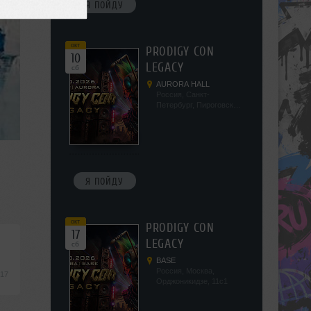
Я ПОЙДУ
окт
PRODIGY CON
10
LEGACY
сб
AURORA HALL
Россия, Санкт-
Петербург, Пироговская
наб, 5/2
Я ПОЙДУ
окт
PRODIGY CON
17
LEGACY
сб
BASE
Россия, Москва,
:17
Орджоникидзе, 11с1