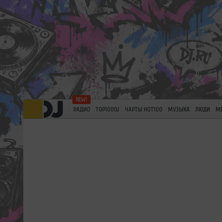
РАДИО
TOP100DJ
ЧАРТЫ HOT100
МУЗЫКА
ЛЮДИ
М