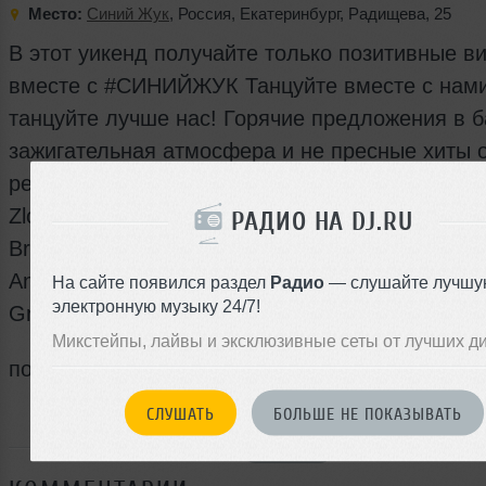
Место:
Синий Жук
,
Россия
,
Екатеринбург
,
Радищева
,
25
В этот уикенд получайте только позитивные в
вместе с #СИНИЙЖУК Танцуйте вместе с нами
танцуйте лучше нас! Горячие предложения в б
зажигательная атмосфера и не пресные хиты 
резидентов: Naumov
Zlobin
РАДИО НА DJ.RU
Bragin
AndrewNash
На сайте появился раздел
Радио
— слушайте лучшу
электронную музыку 24/7!
Greench
Микстейпы, лайвы и эксклюзивные сеты от лучших д
пожужжим #идивжук Бронь диванов: +7900039
СЛУШАТЬ
БОЛЬШЕ НЕ ПОКАЗЫВАТЬ
Я ПОЙДУ