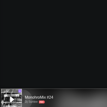
Ш
MonohroMix #24
Dj Suntee