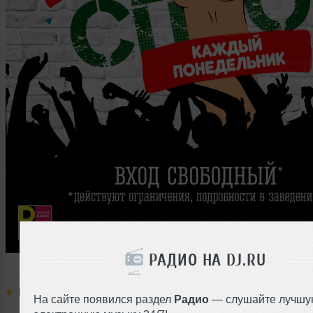
РАДИО НА DJ.RU
Место:
D-Club
,
Россия
,
Челябинск
,
Кирова
,
161а
На сайте появился раздел
Радио
— слушайте лучшу