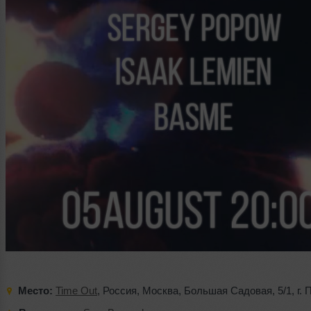
Место:
Time Out
,
Россия
,
Москва
,
Большая Садовая
,
5/1
,
г. 