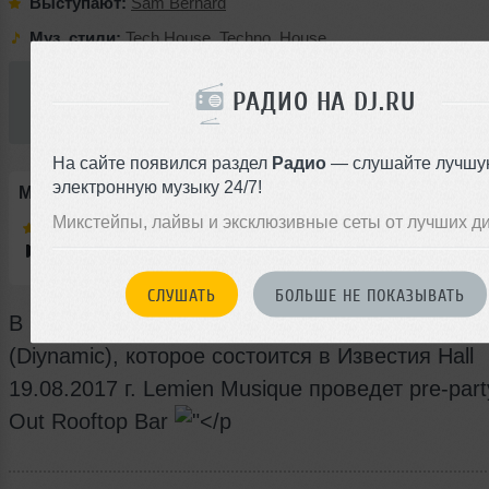
Выступают:
Sam Bernard
Муз. стили:
Tech House
,
Techno
,
House
Вход:
РАДИО НА DJ.RU
Вход свободный
На сайте появился раздел
Радио
— слушайте лучшу
электронную музыку 24/7!
Миксы выступающих артистов:
Микстейпы, лайвы и эксклюзивные сеты от лучших д
Sam Bernard
—
7200 BPH # 155
СЛУШАТЬ
БОЛЬШЕ НЕ ПОКАЗЫВАТЬ
В преддверии масштабного события с Magdal
(Diynamic), которое состоится в Известия Hall
19.08.2017 г. Lemien Musique проведет pre-part
Out Rooftop Bar