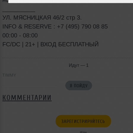
__________
УЛ. МЯСНИЦКАЯ 46/2 стр 3.
INFO & RESERVE : +7 (495) 790 08 85
00:00 - 08:00
FC/DC | 21+ | ВХОД БЕСПЛАТНЫЙ
Идут — 1
TIMMY
Я ПОЙДУ
КОММЕНТАРИИ
ЗАРЕГИСТРИРУЙТЕСЬ
Или