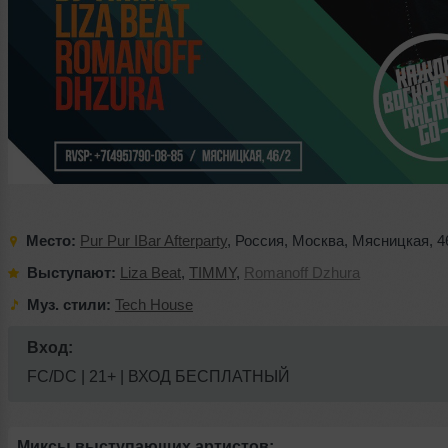
Место:
Pur Pur IBar Afterparty
,
Россия
,
Москва
,
Мясницкая
,
4
Выступают:
Liza Beat
,
TIMMY
,
Romanoff Dzhura
Муз. стили:
Tech House
Вход:
FC/DC | 21+ | ВХОД БЕСПЛАТНЫЙ
Миксы выступающих артистов: