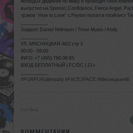
молодых диджеев по миру и проводит свой компети
выпустил на Spinnin',Confidence, Fierce Angel, P
трэков" How to Love" с Peyton попал в плэйлист Ti
__________
Support: Daniel Nittmann / Timur Musin / Andy
__________
УЛ. МЯСНИЦКАЯ 46/2 стр 3
00:00 - 09:00
INFO: +7 (495) 790 08 85
ВХОД БЕПЛАТНЫЙ | FC/DC | 21+
__________
#PURPURafterparty
#FACE2FACE
#Мясницкая46
Liza Beat
КОММЕНТАРИИ