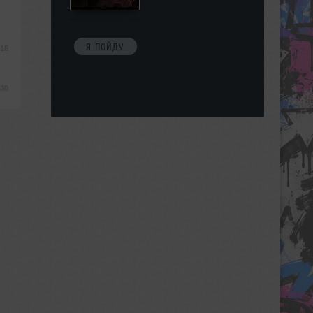
Я ПОЙДУ
:18
:30