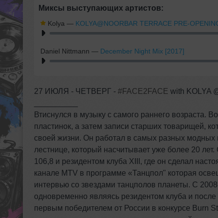
Миксы выступающих артистов:
Kolya
—
KOLYA@NOORBAR TERRACE PRE-OPENING(
Daniel Nittmann
—
December Night Mix [2017]
27 ИЮЛЯ - ЧЕТВЕРГ -
#FACE2FACE
with KOLYA @
__________
Втиснулся в музыку с самого раннего возраста. 
пластинок, а затем записи старших товарищей, кот
своей жизни. Он работал в самых разных модных к
лестнице, который насчитывает уже более 20 лет
106,8 и резидентом клуба XIII, где он сделал нас
канале MTV в программе «Танцпол" которая осве
интервью со звездами танцполов планеты. С 2008
одновременно являясь резидентом клуба и после 
первым победителем от России в конкурсе Burn S