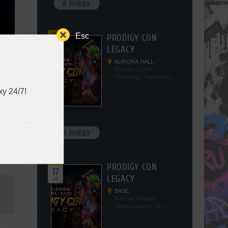
Я ПОЙДУ
окт
Esc
PRODIGY CON
10
LEGACY
сб
AURORA HALL
Россия, Санкт-
Петербург, Пироговская
наб, 5/2
у 24/7!
Я ПОЙДУ
окт
PRODIGY CON
17
LEGACY
сб
BASE
Россия, Москва,
Орджоникидзе, 11с1