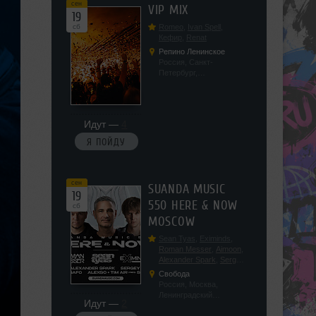
сен
VIP MIX
19
сб
Romeo
,
Ivan Spell
,
Кефир
,
Renat
Репино Ленинское
Россия, Санкт-
Петербург,
Ленинградская обл, п.
Ленинское, ул.
Советская 171
Идут —
4
Я ПОЙДУ
сен
SUANDA MUSIC
19
550 HERE & NOW
сб
MOSCOW
Sean Tyas
,
Eximinds
,
Roman Messer
,
Aimoon
,
Alexander Spark
,
Sergey
Salekhov
,
Georgio Safo
,
Свобода
AlexSo
,
Tim Air
Россия, Москва,
Ленинградский
Идут —
2
проспект, 47с19