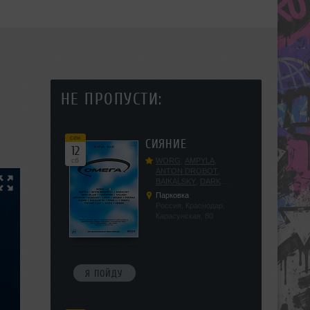
НЕ ПРОПУСТИ:
сен
СИЯНИЕ
12
сб
WORG
,
AMPYLA
,
ANTON DROBOT
,
BAIKALSKY
,
DARK
DILLER
,
FUCKOPSSS
,
Парковка
KALUGIN
,
KITEGNOM
,
Россия, Краснодар,
KODENKO
,
LEEYA
,
Карасунская, 80
MEDIKA
,
PRIZRAK
,
PUSHIN
,
RAS ALGETHI
,
RPMD
,
SHINPU
,
TRIGGER
,
UFF
,
YASYA
,
VERIGO
Я ПОЙДУ