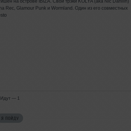
шен на острове IBIZA. Свои трэки KOLYA (aka Nic Danilin)
acha Rec, Glamour Punk и Wormland. Один из его совместных
esto
Идут — 1
Я ПОЙДУ