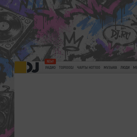
РАДИО
TOP100DJ
ЧАРТЫ HOT100
МУЗЫКА
ЛЮДИ
М