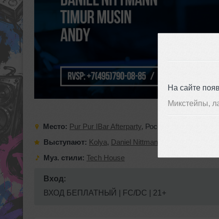
На сайте поя
Микстейпы, л
Место:
Pur Pur IBar Afterparty
,
Россия
,
Москва
,
Мяс
Выступают:
Kolya
,
Daniel Nittmann
,
Timur Musin
,
An
Муз. стили:
Tech House
Вход:
ВХОД БЕПЛАТНЫЙ | FC/DC | 21+