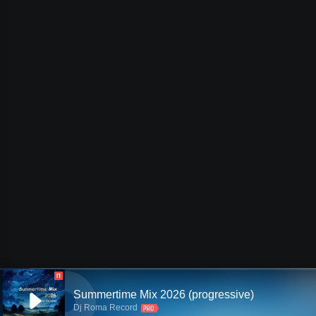
П
Summertime Mix 2026 (progressive)
Dj Roma Record