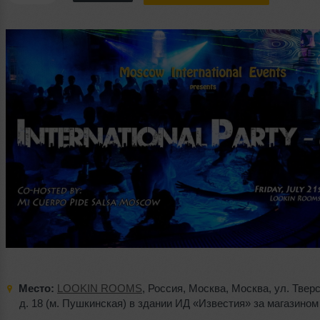
Место:
LOOKIN ROOMS
,
Россия
,
Москва
,
Москва
,
ул. Твер
д. 18 (м. Пушкинская) в здании ИД «Известия» за магазином