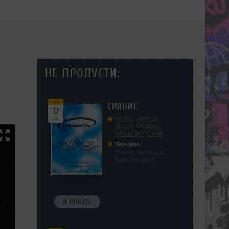
НЕ ПРОПУСТИ:
сен
СИЯНИЕ
12
сб
WORG
,
AMPYLA
,
ANTON DROBOT
,
BAIKALSKY
,
DARK
DILLER
,
FUCKOPSSS
,
Парковка
KALUGIN
,
KITEGNOM
,
Россия, Краснодар,
KODENKO
,
LEEYA
,
Карасунская, 80
MEDIKA
,
PRIZRAK
,
PUSHIN
,
RAS ALGETHI
,
RPMD
,
SHINPU
,
TRIGGER
,
UFF
,
YASYA
,
VERIGO
Я ПОЙДУ