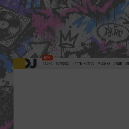
РАДИО
TOP100DJ
ЧАРТЫ HOT100
МУЗЫКА
ЛЮДИ
М