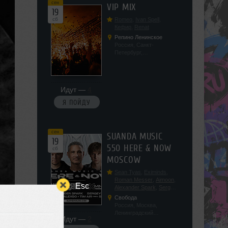
сен
VIP MIX
19
сб
Romeo
,
Ivan Spell
,
Кефир
,
Renat
Репино Ленинское
Россия, Санкт-
Петербург,
Ленинградская обл, п.
Ленинское, ул.
Советская 171
Идут —
4
Я ПОЙДУ
сен
SUANDA MUSIC
19
550 HERE & NOW
сб
MOSCOW
Sean Tyas
,
Eximinds
,
Roman Messer
,
Aimoon
,
Esc
Alexander Spark
,
Sergey
Salekhov
,
Georgio Safo
,
Свобода
AlexSo
,
Tim Air
Россия, Москва,
Ленинградский
Идут —
2
проспект, 47с19