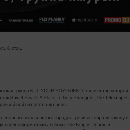
ул.
,
6
,
стр.1
янская группа KILL YOUR BOYFRIEND, творчество которой
ак Soviet Soviet, A Place To Bury Strangers, The Telescopes
ачной нойз и пост-панк сцены.
 северного итальянского городка Тревизо собрали группу в
 один полноформатный альбом «The King is Dead», в