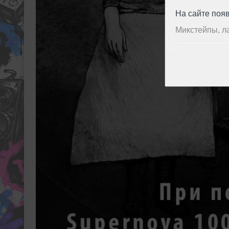
На сайте поя
Микстейпы, л