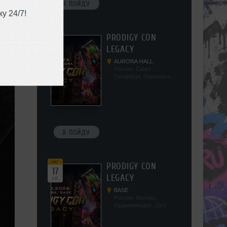
Я ПОЙДУ
у 24/7!
окт
PRODIGY CON
10
LEGACY
сб
AURORA HALL
Россия, Санкт-
Петербург, Пироговская
наб, 5/2
Я ПОЙДУ
окт
PRODIGY CON
17
LEGACY
сб
BASE
Россия, Москва,
Орджоникидзе, 11с1