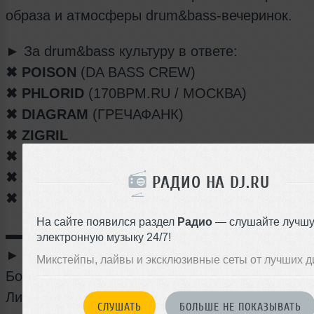
образа и атмосферы drum&bass-вечеринок.
► За drum&bass культуру в ответе:
✖ POISON
(DA BASS CREW)
✖ PHLORID
(170BPM.RU / МОСКВА)
✖ DIAGRAM
(ГРЕЧАФАНК)
✖ ZIGRIL
✖ LOOCH
✖ ZHAR
РАДИО НА DJ.RU
✖ FULCRUM
На сайте появился раздел
Радио
— слушайте лучш
▬▬▬▬▬▬▬▬▬▬▬▬▬▬▬▬▬▬▬▬▬▬
электронную музыку 24/7!
► AMPER CLUB
Микстейпы, лайвы и эксклюзивные сеты от лучших д
Боровая улица, 116 (проезд между Боровой ул
Лиговским пр.)
СЛУШАТЬ
БОЛЬШЕ НЕ ПОКАЗЫВАТЬ