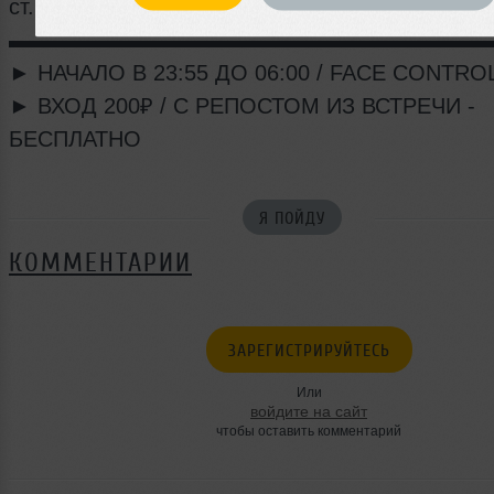
ст.м. Обводный канал
▬▬▬▬▬▬▬▬▬▬▬▬▬▬▬▬▬▬▬▬▬▬
► НАЧАЛО В 23:55 ДО 06:00 / FACE CONTROL
► ВХОД 200₽ / С РЕПОСТОМ ИЗ ВСТРЕЧИ -
БЕСПЛАТНО
Я ПОЙДУ
КОММЕНТАРИИ
ЗАРЕГИСТРИРУЙТЕСЬ
Или
войдите на сайт
чтобы оставить комментарий