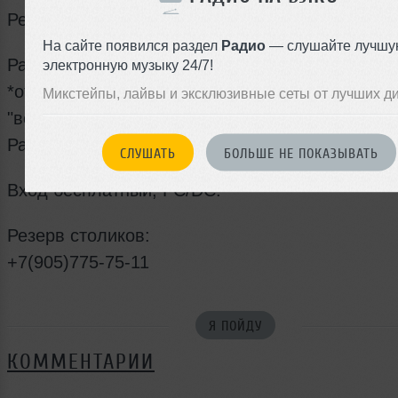
Резерв: +7(905)775-75-11
На сайте появился раздел
Радио
— слушайте лучшу
Работает безлимитный бар.
электронную музыку 24/7!
*отдельная барная стойка, работающая по си
Микстейпы, лайвы и эксклюзивные сеты от лучших д
"все включено"
Работает VIP зал "Квартира №1"
СЛУШАТЬ
БОЛЬШЕ НЕ ПОКАЗЫВАТЬ
Вход бесплатный, FC/DC.
Резерв столиков:
+7(905)775-75-11
Я ПОЙДУ
КОММЕНТАРИИ