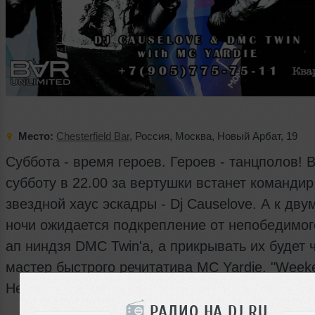
Место:
Chesterfield Bar
,
Россия
,
Москва
,
Новый Арбат
,
19
Суббота - время героев. Героев - танцполов! В
субботу в 22.00 за вертушки встанет командир
звездной хаус эскадры - Dj Causelove. А к дву
ночи ожидается подкрепление от непобедимог
ап ниндзя DMC Twin'a, а прикрывать их будет 
мастер быстрого речитатива MC Yardie. "Week
Heroes" ждут Тебя!
РАДИО НА DJ.RU