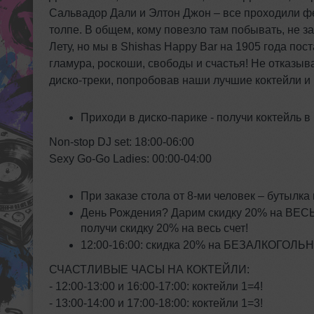
Сальвадор Дали и Элтон Джон – все проходили фей
толпе. В общем, кому повезло там побывать, не з
Лету, но мы в Shishas Happy Bar на 1905 года по
гламура, роскоши, свободы и счастья! Не отказыв
диско-треки, попробовав наши лучшие коктейли и 
Приходи в диско-парике - получи коктейль 
Non-stop DJ set: 18:00-06:00
Sexy Go-Go Ladies: 00:00-04:00
При заказе стола от 8-ми человек – бутылк
День Рождения? Дарим скидку 20% на ВЕСЬ с
получи скидку 20% на весь счет!
12:00-16:00: скидка 20% на БЕЗАЛКОГОЛЬ
СЧАСТЛИВЫЕ ЧАСЫ НА КОКТЕЙЛИ:
- 12:00-13:00 и 16:00-17:00: коктейли 1=4!
- 13:00-14:00 и 17:00-18:00: коктейли 1=3!