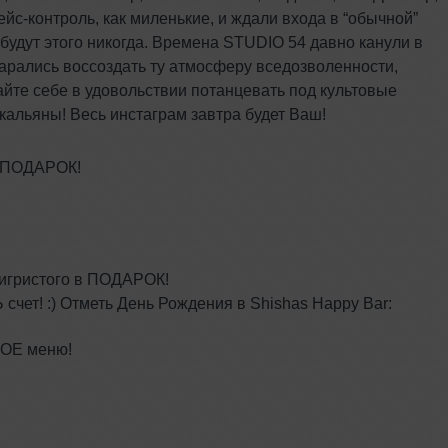
с-контроль, как миленькие, и ждали входа в “обычной”
абудут этого никогда. Времена STUDIO 54 давно канули в
старались воссоздать ту атмосферу вседозволенности,
айте себе в удовольствии потанцевать под культовые
кальяны! Весь инстаграм завтра будет Ваш!
в ПОДАРОК!
а игристого в ПОДАРОК!
чет! :) Отметь День Рождения в Shishas Happy Bar:
НОЕ меню!