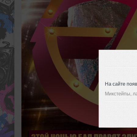
На сайте поя
Микстейпы, л