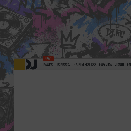
РАДИО
TOP100DJ
ЧАРТЫ HOT100
МУЗЫКА
ЛЮДИ
М