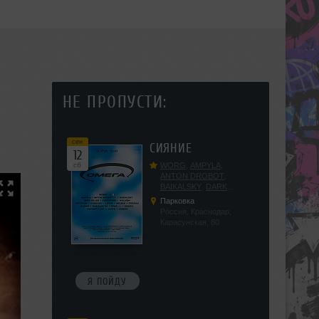
НЕ ПРОПУСТИ:
сен
СИЯНИЕ
12
сб
WORG
,
AMPYLA
,
ANTON DROBOT
,
BAIKALSKY
,
DARK
DILLER
,
FUCKOPSSS
,
Парковка
KALUGIN
,
KITEGNOM
,
Россия, Краснодар,
KODENKO
,
LEEYA
,
Карасунская, 80
MEDIKA
,
PRIZRAK
,
PUSHIN
,
RAS ALGETHI
,
RPMD
,
SHINPU
,
TRIGGER
,
UFF
,
YASYA
,
VERIGO
Я ПОЙДУ