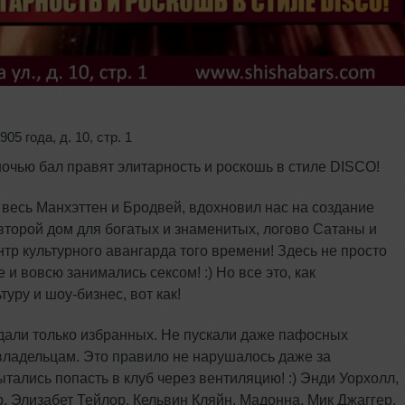
905 года
,
д. 10
,
стр. 1
 ночью бал правят элитарность и роскошь в стиле DISCO!
 весь Манхэттен и Бродвей, вдохновил нас на создание
второй дом для богатых и знаменитых, логово Сатаны и
нтр культурного авангарда того времени! Здесь не просто
и вовсю занимались сексом! :) Но все это, как
уру и шоу-бизнес, вот как!
дали только избранных. Не пускали даже пафосных
 владельцам. Это правило не нарушалось даже за
тались попасть в клуб через вентиляцию! :) Энди Уорхолл,
, Элизабет Тейлор, Кельвин Кляйн, Мадонна, Мик Джаггер,