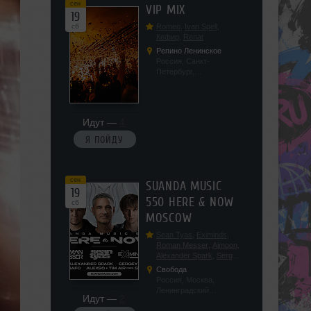
сен
VIP MIX
19
сб
Romeo
,
Ivan Spell
,
Кефир
,
Renat
Репино Ленинское
Россия, Санкт-
Петербург,
Ленинградская обл, п.
Ленинское, ул.
Советская 171
Идут —
4
Я ПОЙДУ
сен
SUANDA MUSIC
19
550 HERE & NOW
сб
MOSCOW
Sean Tyas
,
Eximinds
,
Roman Messer
,
Aimoon
,
Alexander Spark
,
Sergey
Salekhov
,
Georgio Safo
,
Свобода
AlexSo
,
Tim Air
Россия, Москва,
Ленинградский
Идут —
2
проспект, 47с19