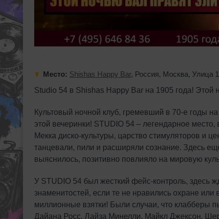
Место:
Shishas Happy Bar
,
Россия
,
Москва
,
Улица 1
Studio 54 в Shishas Happy Bar на 1905 года! Этой
Культовый ночной клуб, гремевший в 70-е годы на
этой вечеринки! STUDIO 54 – легендарное место, 
Мекка диско-культуры, царство стимуляторов и це
танцевали, пили и расширяли сознание. Здесь еще 
выяснилось, позитивно повлияло на мировую культ
У STUDIO 54 был жесткий фейс-контроль, здесь ж
знаменитостей, если те не нравились охране или
миллионные взятки! Были случаи, что клабберы пы
Дайана Росс, Лайза Минелли, Майкл Джексон, Шер