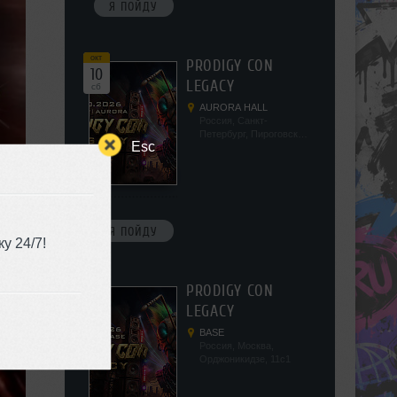
Я ПОЙДУ
окт
PRODIGY CON
10
LEGACY
сб
AURORA HALL
Россия, Санкт-
Петербург, Пироговская
Esc
наб, 5/2
Я ПОЙДУ
у 24/7!
окт
PRODIGY CON
17
LEGACY
сб
BASE
Россия, Москва,
Орджоникидзе, 11с1