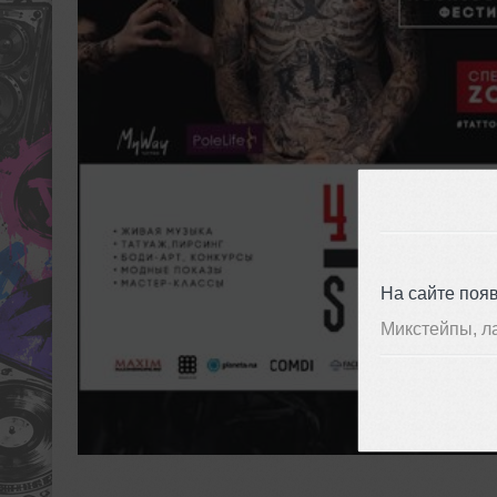
На сайте поя
Микстейпы, л