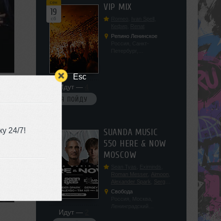
сен
VIP MIX
19
сб
Romeo
,
Ivan Spell
,
Кефир
,
Renat
Репино Ленинское
Россия, Санкт-
Петербург,
Ленинградская обл, п.
Ленинское, ул.
Советская 171
Esc
Идут —
4
Я ПОЙДУ
сен
у 24/7!
SUANDA MUSIC
19
550 HERE & NOW
сб
MOSCOW
Sean Tyas
,
Eximinds
,
Roman Messer
,
Aimoon
,
Alexander Spark
,
Sergey
Salekhov
,
Georgio Safo
,
Свобода
AlexSo
,
Tim Air
Россия, Москва,
Ленинградский
Идут —
2
проспект, 47с19