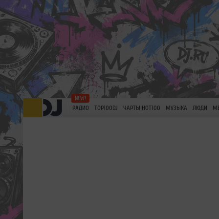
РАДИО
TOP100DJ
ЧАРТЫ HOT100
МУЗЫКА
ЛЮДИ
М