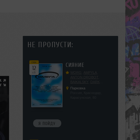
НЕ ПРОПУСТИ:
сен
СИЯНИЕ
12
сб
WORG
,
AMPYLA
,
ANTON DROBOT
,
BAIKALSKY
,
DARK
DILLER
,
FUCKOPSSS
,
Парковка
KALUGIN
,
KITEGNOM
,
Россия, Краснодар,
KODENKO
,
LEEYA
,
Карасунская, 80
MEDIKA
,
PRIZRAK
,
PUSHIN
,
RAS ALGETHI
,
RPMD
,
SHINPU
,
TRIGGER
,
UFF
,
YASYA
,
VERIGO
Я ПОЙДУ