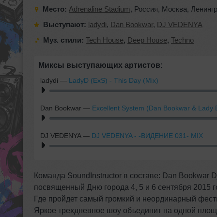
Место:
Adrenaline Stadium
,
Россия
,
Москва
,
Ленингр
Выступают:
ladydi
,
Dan Bookwar
,
DJ VEDENYA
Муз. стили:
Tech House
,
Deep House
,
Techno
Миксы выступающих артистов:
ladydi
—
LadyD (ExS) - This Day (Mix)
Dan Bookwar
—
Excellent System (Dan Bookwar & Lady 
DJ VEDENYA
—
DJ VEDENYA - -ВИДЕНИЕ 031- MIX
Команда SoundInstructor в составе: Dan Bookwar 
посвященный Дню города 4, 5 и 6 сентября 2015 
Где пройдет самый громкий и неординарный фести
Яркое трехдневное шоу объединит на одной площа