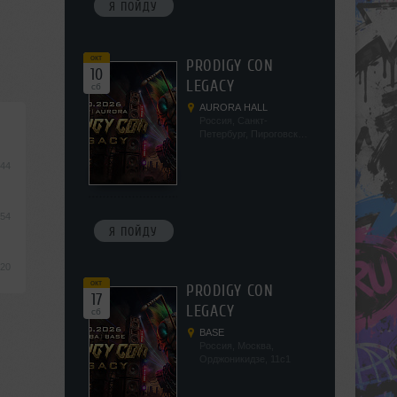
Я ПОЙДУ
окт
PRODIGY CON
10
LEGACY
сб
AURORA HALL
Россия, Санкт-
Петербург, Пироговская
наб, 5/2
:44
:54
Я ПОЙДУ
:20
окт
PRODIGY CON
17
LEGACY
сб
BASE
Россия, Москва,
Орджоникидзе, 11с1