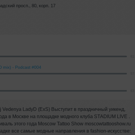
адский просп.
,
80
,
корп. 17
61
D mix) - Podcast #004
57
63
Dj Vedenya LadyD (ExS) Выступит в праздничный уикенд,
года в Москве на площадке модного клуба STADIUM LIVE .
валь этого года Moscow Tattoo Show moscowtattooshow.ru
дке все самые модные направления в fashion-искусстве: