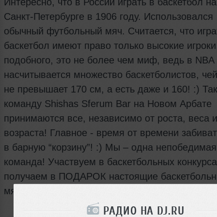
Интересно, что в России играть в баскетбол н
Санкт-Петербурге в 1906 году. Использовался
обычный футбольный мяч. Считается, что игра
баскетбол имеют право только высокие игроки
подобного, это не более чем миф, ведь в NBA
насчитывается множество баскетболистов, чей
не превышает 170 см, а есть даже и 160! :) Так
команду Shishas Sferum Bar на Новом Арбате
принимаются все, независимо от роста, веса 
возраста! Главное - время от времени забива
в барную “корзину”! :) Мы – одна непобедимая
команда! Участвуем в баскетбольных конкурса
получаем в ПОДАРОК настоящие баскетболь
мячи!
РАДИО НА DJ.RU