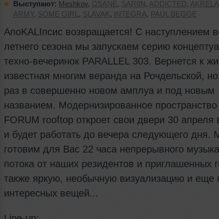
Выступают:
Meshkov
,
DSANE
,
SARIIN
,
ADDICTED
,
AKRELA
ARMY
,
SOME GIRL
,
SLAVAK
,
INTEGRA
,
PAUL BEGGE
АпоKALIпсис возвращается! С наступлением в
летнего сезона мы запускаем серию концепту
техно-вечеринок PARALLEL 303. Вернется к жи
известная многим веранда на Рочдельской, но
раз в совершенно новом амплуа и под новым
названием. Модернизированное пространство
FORUM rooftop откроет свои двери 30 апреля 
и будет работать до вечера следующего дня. 
готовим для Вас 22 часа непрерывного музык
потока от наших резидентов и приглашенных г
также яркую, необычную визуализацию и еще 
интересных вещей...
Line-up: