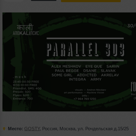
Место:
GOSTY
,
Россия
,
Москва
,
ул. Рочдельская д.15/25