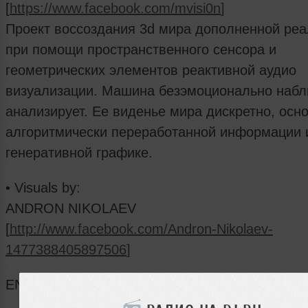
[
https://www.facebook.com/mvisi0n
]
Проект воссоздания 3d мира дополненной реа
при помощи пространственного сенсора и
геометрических элементов реактивной аудио
визуализации. Машина безэмоционально набл
анализирует. Ее виденье мира дискретно, осн
алгоритмически переработанной информации 
генеративной графике.
• Visuals by:
ANDRON NIKOLAEV
[
http://www.facebook.com/Andron-Nikolaev-
1477388405897506
]
ENTER: