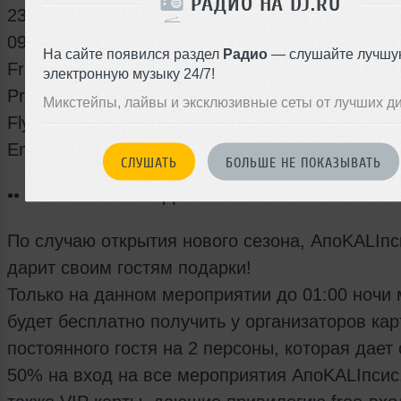
РАДИО НА DJ.RU
23:45-00:30 FREE
09:00-10:00 FREE
На сайте появился раздел
Радио
— слушайте лучшу
Friendlist (repost), SMS: 400 р
электронную музыку 24/7!
Presale: 500 р
Микстейпы, лайвы и эксклюзивные сеты от лучших д
Flyers: 600 р
Entrance: 700 р
СЛУШАТЬ
БОЛЬШЕ НЕ ПОКАЗЫВАТЬ
•• ВНИМАНИЕ! ПОДАРКИ! ••
По случаю открытия нового сезона, АпоKALIпс
дарит своим гостям подарки!
Только на данном мероприятии до 01:00 ночи
будет бесплатно получить у организаторов кар
постоянного гостя на 2 персоны, которая дает 
50% на вход на все мероприятия АпоKALIпсис