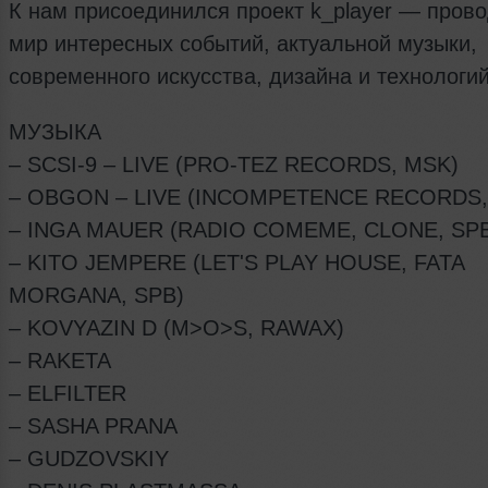
К нам присоединился проект k_player — прово
мир интересных событий, актуальной музыки,
современного искусства, дизайна и технологий
МУЗЫКА
– SCSI-9 – LIVE (PRO-TEZ RECORDS, MSK)
– OBGON – LIVE (INCOMPETENCE RECORDS,
– INGA MAUER (RADIO COMEME, CLONE, SP
– KITO JEMPERE (LET'S PLAY HOUSE, FATA
MORGANA, SPВ)
– KOVYAZIN D (M>O>S, RAWAX)
– RAKETA
– ELFILTER
– SASHA PRANA
– GUDZOVSKIY