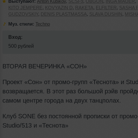
Выступают:
Anton Kubikov
,
SCSI-9
,
OBGON
,
INGA MAUER
,
KITO JEMPERE
,
KOVYAZIN D
,
RAKETA
,
ELFILTER
,
SASHA 
GUDZOVSKIY
,
DENIS PLASTMАSSA
,
SLAVA DUSHIN
,
MISH
Муз. стили:
Techno
Вход:
500 рублей
ВТОРАЯ ВЕЧЕРИНКА «СОН»
Проект «Сон» от промо-групп «Теснота» и Stud
возвращается. В этот раз большой рэйв пройд
самом центре города на двух танцполах.
Клуб SONE без постоянной прописки от пром
Studio/513 и «Теснота»