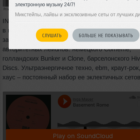
электронную музыку 24/7!
Микстейпы, лайвы и эксклюзивные сеты от лучших д
INGA MAUER – российский диджей, обоснова
в последнее время в Европе. Именно там она
СЛУШАТЬ
БОЛЬШЕ НЕ ПОКАЗЫВАТЬ
заслужила доверие и уважение среди многих
авторитетных лейблов: немецкого Comeme,
голландских Bunker и Clone, барселонского Hiv
Discs. Ультраэнергичное техно, ebm, краут-рок,
хаус – постоянный набор ее эклектичных сетов