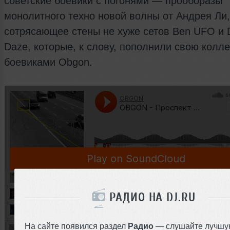
советские боевики с погонями — прооборазы
монолитного техно новой волны от Андрея Ли,
сотрясающее стены не хуже сетов Ben UFO и 
Daze, которые, к слову, пополнили свою колл
боевиками Obgon.
РАДИО НА DJ.RU
На сайте появился раздел
Радио
— слушайте лучшу