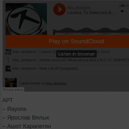
АРТ
– Rayons
– Ярослав Вялых
– Ашот Карапетян