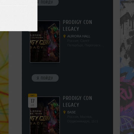
Я ПОЙДУ
окт
PRODIGY CON
10
LEGACY
сб
AURORA HALL
Россия, Санкт-
Петербург, Пироговская
наб, 5/2
Я ПОЙДУ
окт
PRODIGY CON
17
LEGACY
сб
BASE
Россия, Москва,
Орджоникидзе, 11с1