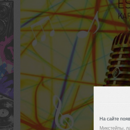
На сайте поя
Микстейпы, л