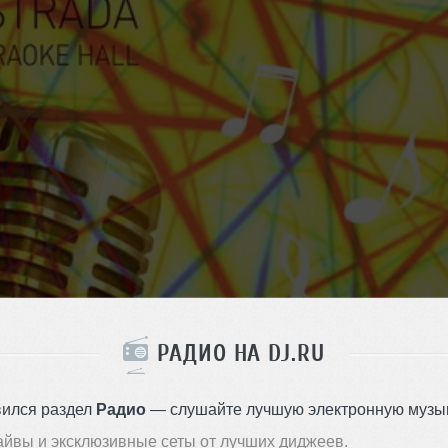
РАДИО НА DJ.RU
вился раздел
Радио
— слушайте лучшую электронную музык
айвы и эксклюзивные сеты от лучших диджеев.