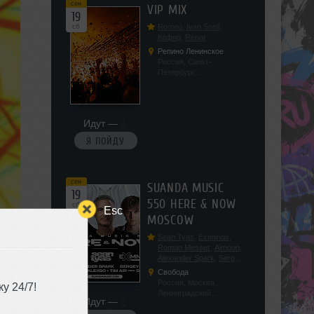
сен
VIP MIX
19
сб
Romeo
,
Ivan Spell
,
Кефир
,
Renat
Репино Ленинское
Россия, Санкт-
Петербург,
Ленинградская обл, п.
Ленинское, ул.
Советская 171
Идут —
4
Я ПОЙДУ
сен
SUANDA MUSIC
19
550 HERE & NOW
сб
Esc
MOSCOW
Sean Tyas
,
Eximinds
,
Roman Messer
,
Aimoon
,
Alexander Spark
,
Sergey
Salekhov
,
Georgio Safo
,
Свобода
AlexSo
,
Tim Air
Россия, Москва,
у 24/7!
Ленинградский
Идут —
2
проспект, 47с19