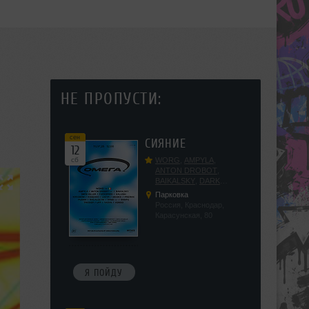
НЕ ПРОПУСТИ:
сен
СИЯНИЕ
12
сб
WORG
,
AMPYLA
,
ANTON DROBOT
,
BAIKALSKY
,
DARK
DILLER
,
FUCKOPSSS
,
Парковка
KALUGIN
,
KITEGNOM
,
Россия, Краснодар,
KODENKO
,
LEEYA
,
Карасунская, 80
MEDIKA
,
PRIZRAK
,
PUSHIN
,
RAS ALGETHI
,
RPMD
,
SHINPU
,
TRIGGER
,
UFF
,
YASYA
,
VERIGO
Я ПОЙДУ