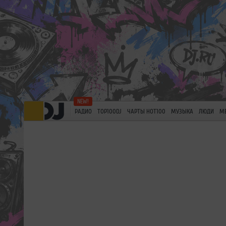
РАДИО
TOP100DJ
ЧАРТЫ HOT100
МУЗЫКА
ЛЮДИ
М