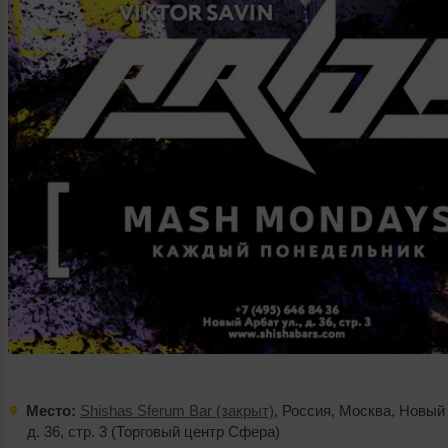
Место:
Shishas Sferum Bar (закрыт)
,
Россия
,
Москва
,
Новый 
д. 36
,
стр. 3 (Торговый центр Сфера)