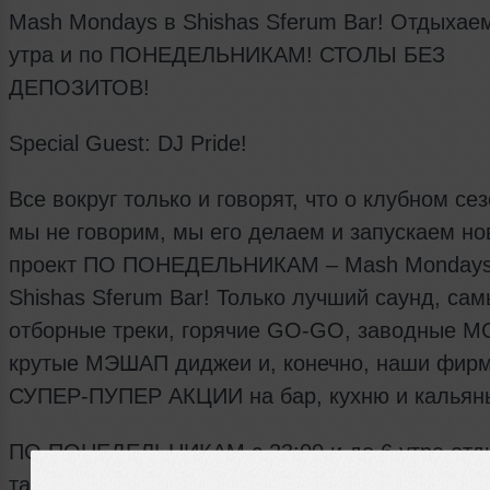
Mash Mondays в Shishas Sferum Bar! Отдыхаем
утра и по ПОНЕДЕЛЬНИКАМ! СТОЛЫ БЕЗ
ДЕПОЗИТОВ!
Special Guest: DJ Pride!
Все вокруг только и говорят, что о клубном сез
мы не говорим, мы его делаем и запускаем н
проект ПО ПОНЕДЕЛЬНИКАМ – Mash Mondays
Shishas Sferum Bar! Только лучший саунд, са
отборные треки, горячие GO-GO, заводные M
крутые МЭШАП диджеи и, конечно, наши фир
СУПЕР-ПУПЕР АКЦИИ на бар, кухню и кальяны
ПО ПОНЕДЕЛЬНИКАМ с 23:00 и до 6 утра отд
танцуем под ритмы: POP, HOUSE, BIGROOM, 