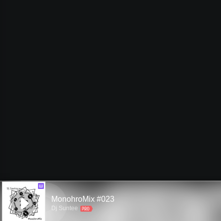
Ш
MonohroMix #023
Dj Suntee