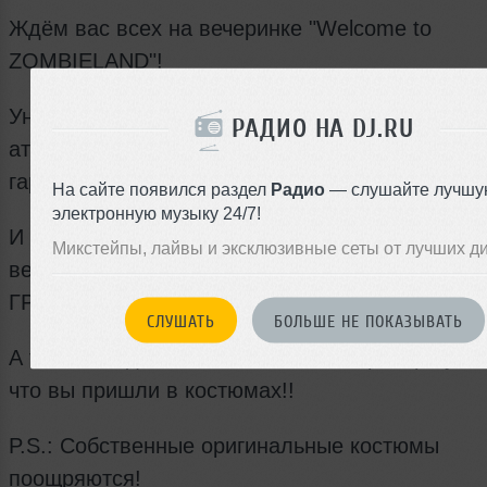
Ждём вас всех на вечеринке "Welcome to
ZOMBIELAND"!
Уникальная смесь фирменной "Честеровской"
РАДИО НА DJ.RU
атмосферы с постапокалиптическим зомби-ми
гарантирована.
На сайте появился раздел
Радио
— слушайте лучшу
электронную музыку 24/7!
И приоткроем один из наших сюрпризов: на
Микстейпы, лайвы и эксклюзивные сеты от лучших д
вечеринках будут работать профессиональные
ГРИМЕРЫ!
СЛУШАТЬ
БОЛЬШЕ НЕ ПОКАЗЫВАТЬ
А также скидка на Безлимитный Бар!! При усл
что вы пришли в костюмах!!
P.S.: Собственные оригинальные костюмы
поощряются!