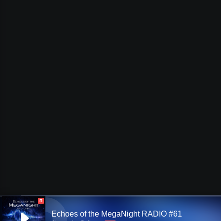
П
Echoes of the MegaNight RADIO #61