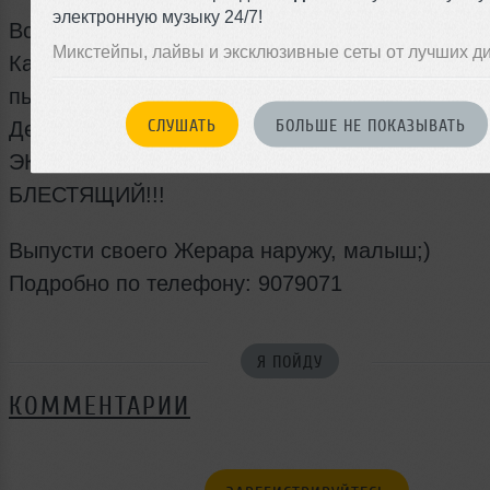
электронную музыку 24/7!
Все просто, чувак!
Микстейпы, лайвы и эксклюзивные сеты от лучших д
Каждый четверг в баре ХххХ на Звенигородско
пьяный разгуляй и сумасшедший отрыв в стил
СЛУШАТЬ
БОЛЬШЕ НЕ ПОКАЗЫВАТЬ
Депардье!;)
ЭКСКЛЮЗИВНО ТОЛЬКО В ХХХХ!!!MC
БЛЕСТЯЩИЙ!!!
Выпусти своего Жерара наружу, малыш;)
Подробно по телефону: 9079071
Я ПОЙДУ
КОММЕНТАРИИ