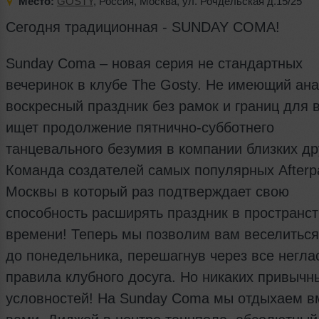
Место:
GOSTY
,
Россия
,
Москва
,
ул. Рочдельская д.15/25
Сегодня традиционная - SUNDAY COMA!
Sunday Coma – новая серия не стандартных
вечеринок в клубе The Gosty. Не имеющий ан
воскресный праздник без рамок и границ для в
ищет продолжение пятнично-субботнего
танцевального безумия в компании близких др
Команда создателей самых популярных Afterp
Москвы в который раз подтверждает свою
способность расширять праздник в пространст
времени! Теперь мы позволим вам веселиться
до понедельника, перешагнув через все негл
правила клубного досуга. Но никаких привычн
условностей! На Sunday Coma мы отдыхаем в