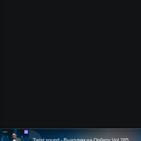
Ш
Twist sound - Выходим на Орбиту Vol.285