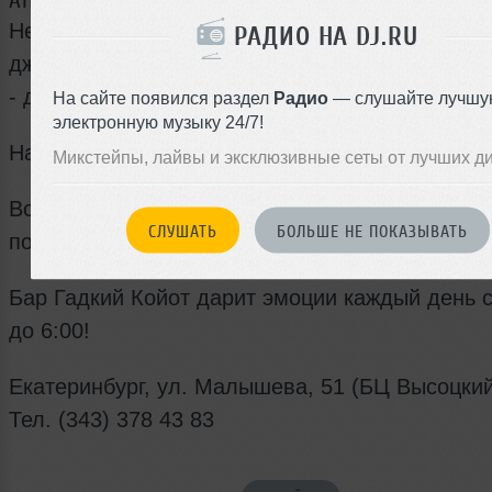
АНГЛИЙСКИЕ СРЕДЫ В БАРЕ ГАДКИЙ КОЙОТ
Немножко чопорности и благонравия, футбола
РАДИО НА DJ.RU
джина, легендарных хитов The Beatles и Rollin
- добро пожаловать на наши английские среды
На сайте появился раздел
Радио
— слушайте лучшу
электронную музыку 24/7!
Наличие чисто английского юмора обязательно
Микстейпы, лайвы и эксклюзивные сеты от лучших д
Всем обладательницам шляпок бьюти карты в
СЛУШАТЬ
БОЛЬШЕ НЕ ПОКАЗЫВАТЬ
подарок.
Бар Гадкий Койот дарит эмоции каждый день с
до 6:00!
Екатеринбург, ул. Малышева, 51 (БЦ Высоцкий
Тел. (343) 378 43 83