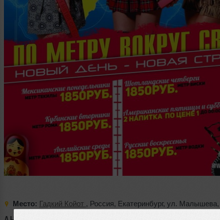
Место:
Гадкий Койот
,
Россия
,
Екатеринбург
,
ул. Малышева