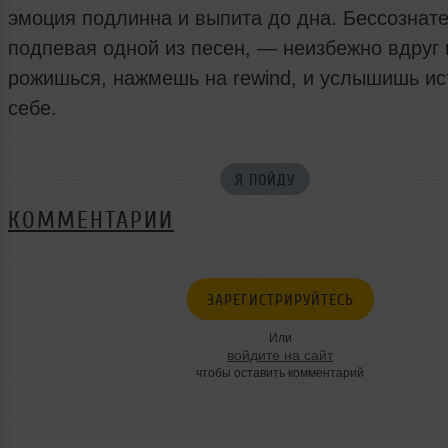
эмоция под­лин­на и вы­пи­та до дна. Бес­соз­нате
по­дпевая одной из песен, — неиз­бе­жно вдруг н
ро­жишься, на­жмешь на rewind, и услышишь и
себе.
Я ПОЙДУ
КОММЕНТАРИИ
ЗАРЕГИСТРИРУЙТЕСЬ
Или
войдите на сайт
чтобы оставить комментарий