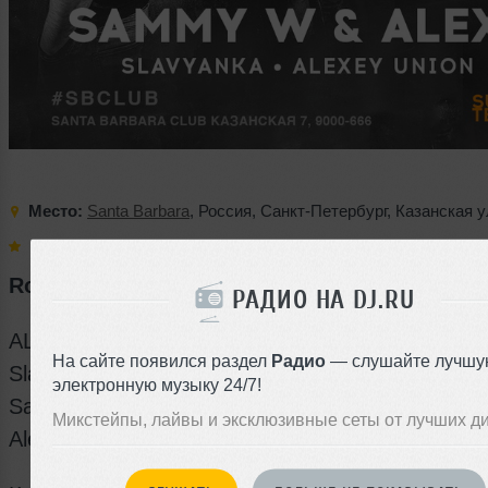
Место:
Santa Barbara
,
Россия
,
Санкт-Петербург
,
Казанская у
Выступают:
ALEXEY ROMEO
,
Slavyanka
,
Alexey Union
,
Sa
Romeo VIP TERRACE / IN ХАУС WE TRUST
РАДИО НА DJ.RU
ALEXEY ROMEO
На сайте появился раздел
Радио
— слушайте лучшу
Slavyanka
электронную музыку 24/7!
Sammy W & Alex E
Микстейпы, лайвы и эксклюзивные сеты от лучших д
Alexey Union