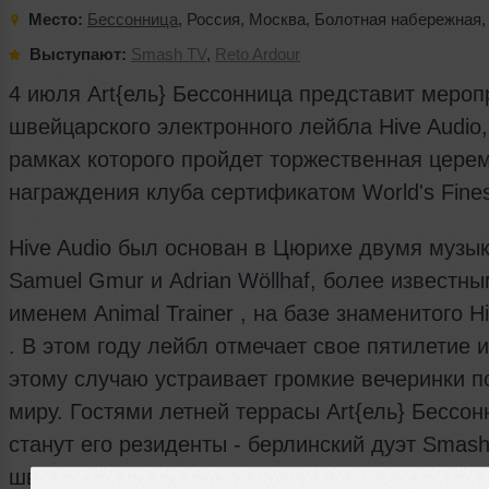
Место:
Бессонница
,
Россия
,
Москва
,
Болотная набережная
Выступают:
Smash TV
,
Reto Ardour
4 июля Art{ель} Бессонница представит мероп
швейцарского электронного лейбла Hive Audio,
рамках которого пройдет торжественная цере
награждения клуба сертификатом World's Fines
Hive Audio был основан в Цюрихе двумя музы
Samuel Gmur и Adrian Wöllhaf, более известны
именем Animal Trainer , на базе знаменитого H
. В этом году лейбл отмечает свое пятилетие и
этому случаю устраивает громкие вечеринки п
миру. Гостями летней террасы Art{ель} Бессо
станут его резиденты - берлинский дуэт Smash
швейцарец Reto Ardour.