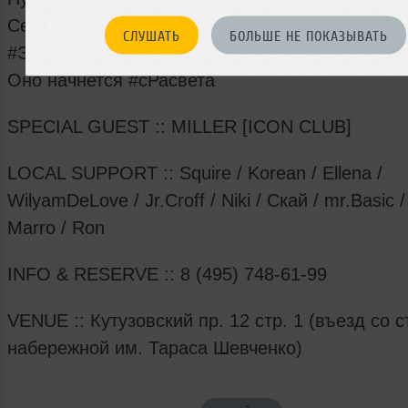
Сердца подчиняются лету
СЛУШАТЬ
БОЛЬШЕ НЕ ПОКАЗЫВАТЬ
#ЭтоМоеУтро
Оно начнется #сРасвета
SPECIAL GUEST :: MILLER [ICON CLUB]
LOCAL SUPPORT :: Squire / Korean / Ellena /
WilyamDeLove / Jr.Croff / Niki / Скай / mr.Basic /
Marro / Ron
INFO & RESERVE :: 8 (495) 748-61-99
VENUE :: Кутузовский пр. 12 стр. 1 (въезд со 
набережной им. Тараса Шевченко)