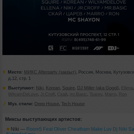
Место:
МИКС Afterparty (закрыт)
,
Россия
,
Москва
,
Кутузовск
д.12
,
стр. 1
Выступают:
Niki
,
Korean
,
Squire
,
DJ Miller (aka Gogol)
,
Ellena
WilyamDeLove
,
Jr.Croff
,
Скай
,
mr.Basic
,
Tsarev
,
Marro
,
Ron
Муз. стили:
Deep House
,
Tech House
Миксы выступающих артистов:
Niki
—
Room5 Feat Oliver Cheatham Make Luv Dj Niki S