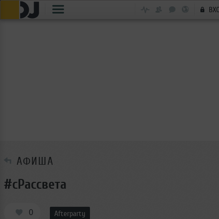
ВХ
АФИША
#cРассвета
0
Afterparty