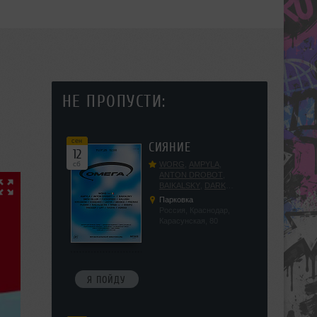
НЕ ПРОПУСТИ:
сен
СИЯНИЕ
12
сб
WORG
,
AMPYLA
,
ANTON DROBOT
,
BAIKALSKY
,
DARK
DILLER
,
FUCKOPSSS
,
Парковка
KALUGIN
,
KITEGNOM
,
Россия, Краснодар,
KODENKO
,
LEEYA
,
Карасунская, 80
MEDIKA
,
PRIZRAK
,
PUSHIN
,
RAS ALGETHI
,
RPMD
,
SHINPU
,
TRIGGER
,
UFF
,
YASYA
,
VERIGO
Я ПОЙДУ