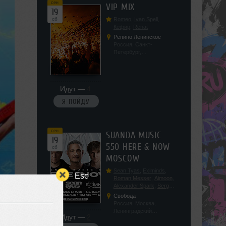
сен
VIP MIX
19
сб
Romeo
,
Ivan Spell
,
Кефир
,
Renat
Репино Ленинское
Россия, Санкт-
Петербург,
Ленинградская обл, п.
Ленинское, ул.
Советская 171
Идут —
4
Я ПОЙДУ
сен
SUANDA MUSIC
19
550 HERE & NOW
сб
MOSCOW
Sean Tyas
,
Eximinds
,
Esc
Roman Messer
,
Aimoon
,
Alexander Spark
,
Sergey
Salekhov
,
Georgio Safo
,
Свобода
AlexSo
,
Tim Air
Россия, Москва,
Ленинградский
Идут —
2
проспект, 47с19