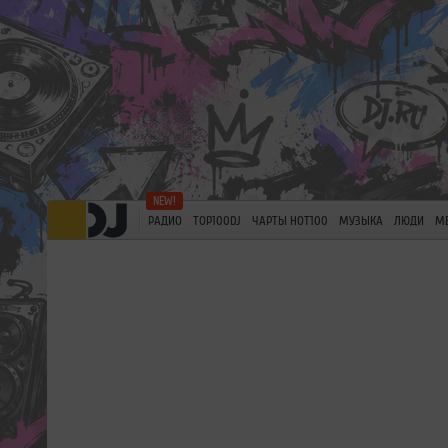
РАДИО
TOP100DJ
ЧАРТЫ HOT100
МУЗЫКА
ЛЮДИ
М