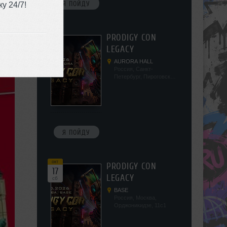
Я ПОЙДУ
у 24/7!
окт
PRODIGY CON
10
LEGACY
сб
AURORA HALL
Россия, Санкт-
Петербург, Пироговская
наб, 5/2
Я ПОЙДУ
окт
PRODIGY CON
17
LEGACY
сб
BASE
Россия, Москва,
Орджоникидзе, 11с1