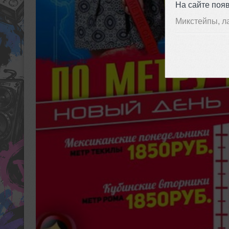
На сайте поя
Микстейпы, л