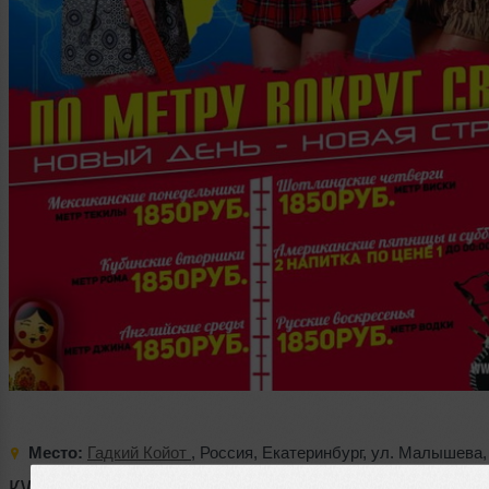
Место:
Гадкий Койот
,
Россия
,
Екатеринбург
,
ул. Малышева