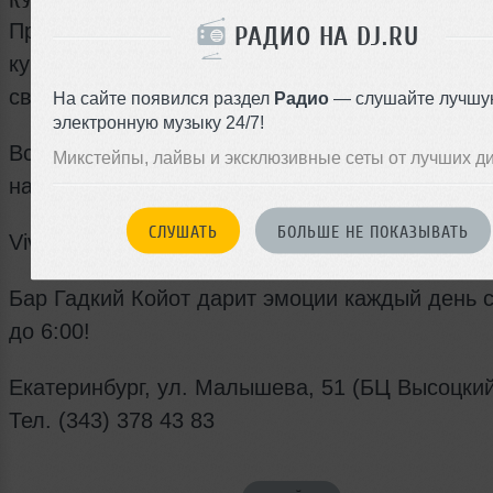
КУБИНСКИЕ ВТОРНИКИ В БАРЕ ГАДКИЙ КОЙОТ!
Приходи сегодня в Бар Гадкий Койот на жарку
РАДИО НА DJ.RU
кубинскую вечеринку и окунись в атмосферу о
свободы, дружелюбия и искреннего веселья!
На сайте появился раздел
Радио
— слушайте лучшу
электронную музыку 24/7!
Всю ночь – обжигающие танцы, страстная муз
Микстейпы, лайвы и эксклюзивные сеты от лучших д
настоящий кубинский ром.
СЛУШАТЬ
БОЛЬШЕ НЕ ПОКАЗЫВАТЬ
Viva la Cuba libre!
Бар Гадкий Койот дарит эмоции каждый день с
до 6:00!
Екатеринбург, ул. Малышева, 51 (БЦ Высоцкий
Тел. (343) 378 43 83