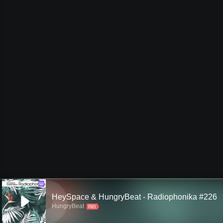
Ш
HeySpace & HungryBeat - Radiophonika #226
HungryBeat