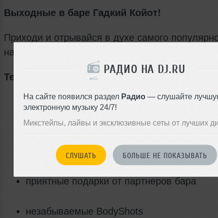
Выходные в баре Гадкий Койот!
Приходи и отрывайся в духе самого популярно
на планете!
РАДИО НА DJ.RU
Тебя ждут:
На сайте появился раздел
Радио
— слушайте лучшу
самые красивые девушки Петербурга на 
электронную музыку 24/7!
стойке
Микстейпы, лайвы и эксклюзивные сеты от лучших д
фирменные танцы от Койоток
СЛУШАТЬ
БОЛЬШЕ НЕ ПОКАЗЫВАТЬ
приятные подарки от партнеров бара
незабываемые BodyShots