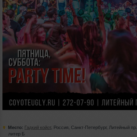
Место:
Гадкий койот
,
Россия
,
Санкт-Петербург
,
Литейный пр.
литер Б