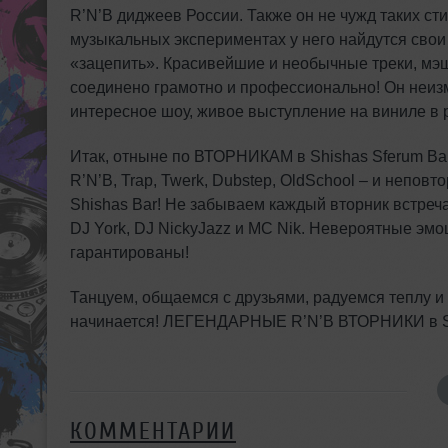
R’N’B диджеев России. Также он не чужд таких стил
музыкальных экспериментах у него найдутся свои 
«зацепить». Красивейшие и необычные треки, мэш
соединено грамотно и профессионально! Он неизм
интересное шоу, живое выступление на виниле в
Итак, отныне по ВТОРНИКАМ в Shishas Sferum Ba
R’N’B, Trap, Twerk, Dubstep, OldSchool – и непо
Shishas Bar! Не забываем каждый вторник встреч
DJ York, DJ NickyJazz и MC Nik. Невероятные эмо
гарантированы!
Танцуем, общаемся с друзьями, радуемся теплу и
начинается! ЛЕГЕНДАРНЫЕ R’N’B ВТОРНИКИ в Sh
КОММЕНТАРИИ