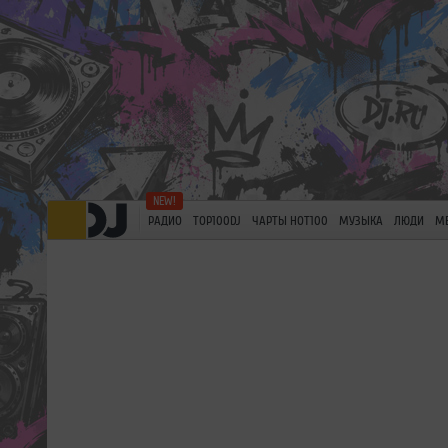
РАДИО
TOP100DJ
ЧАРТЫ HOT100
МУЗЫКА
ЛЮДИ
М