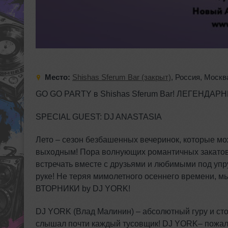
Место:
Shishas Sferum Bar (закрыт)
,
Россия
,
Москв
GO GO PARTY в Shishas Sferum Bar! ЛЕГЕНДАР
SPECIAL GUEST: DJ ANASTASIA
Лето – сезон безбашенных вечеринок, которые мо
выходным! Пора волнующих романтичных закатов 
встречать вместе с друзьями и любимыми под упр
руке! Не теряя мимолетного осеннего времени,
ВТОРНИКИ by DJ YORK!
DJ YORK (Влад Малинин) – абсолютный гуру и сто
слышал почти каждый тусовщик! DJ YORK– пожал