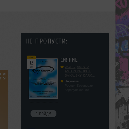
НЕ ПРОПУСТИ:
сен
СИЯНИЕ
12
сб
WORG
,
AMPYLA
,
ANTON DROBOT
,
BAIKALSKY
,
DARK
DILLER
,
FUCKOPSSS
,
Парковка
KALUGIN
,
KITEGNOM
,
Россия, Краснодар,
KODENKO
,
LEEYA
,
Карасунская, 80
MEDIKA
,
PRIZRAK
,
PUSHIN
,
RAS ALGETHI
,
RPMD
,
SHINPU
,
TRIGGER
,
UFF
,
YASYA
,
VERIGO
Я ПОЙДУ