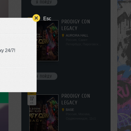
Я ПОЙДУ
Esc
окт
PRODIGY CON
10
LEGACY
сб
AURORA HALL
Россия, Санкт-
Петербург, Пироговская
наб, 5/2
у 24/7!
Я ПОЙДУ
окт
PRODIGY CON
17
LEGACY
сб
BASE
Россия, Москва,
Орджоникидзе, 11с1