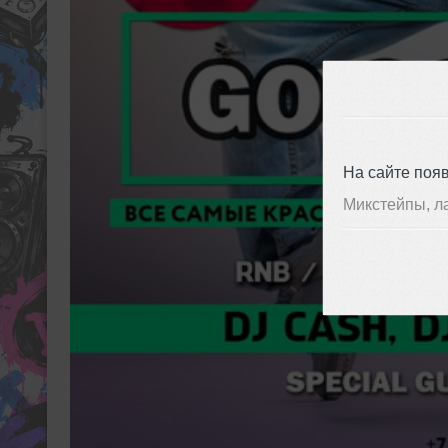
На сайте поя
Микстейпы, л