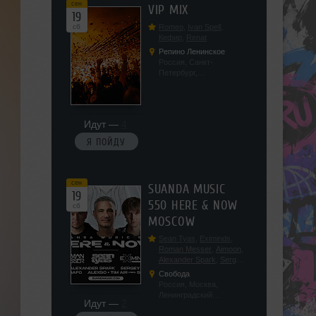
сен
VIP MIX
19
сб
Romeo
,
Ivan Spell
,
Кефир
,
Renat
Репино Ленинское
Россия, Санкт-
Петербург,
Ленинградская обл, п.
Ленинское, ул.
Советская 171
Идут —
4
Я ПОЙДУ
сен
SUANDA MUSIC
19
550 HERE & NOW
сб
MOSCOW
Sean Tyas
,
Eximinds
,
Roman Messer
,
Aimoon
,
Alexander Spark
,
Sergey
Salekhov
,
Georgio Safo
,
Свобода
AlexSo
,
Tim Air
Россия, Москва,
Ленинградский
Идут —
2
проспект, 47с19