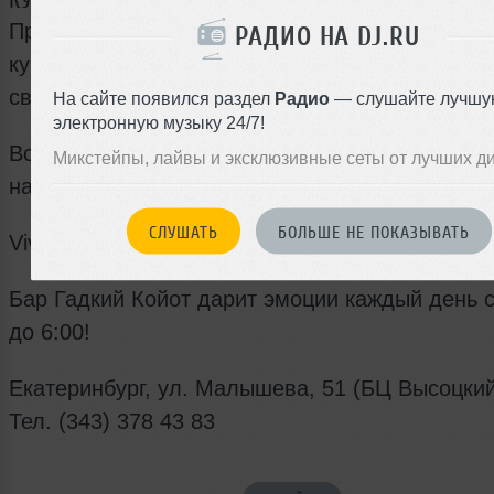
КУБИНСКИЕ ВТОРНИКИ В БАРЕ ГАДКИЙ КОЙОТ!
Приходи сегодня в Бар Гадкий Койот на жарку
РАДИО НА DJ.RU
кубинскую вечеринку и окунись в атмосферу о
свободы, дружелюбия и искреннего веселья!
На сайте появился раздел
Радио
— слушайте лучшу
электронную музыку 24/7!
Всю ночь – обжигающие танцы, страстная муз
Микстейпы, лайвы и эксклюзивные сеты от лучших д
настоящий кубинский ром.
СЛУШАТЬ
БОЛЬШЕ НЕ ПОКАЗЫВАТЬ
Viva la Cuba libre!
Бар Гадкий Койот дарит эмоции каждый день с
до 6:00!
Екатеринбург, ул. Малышева, 51 (БЦ Высоцкий
Тел. (343) 378 43 83