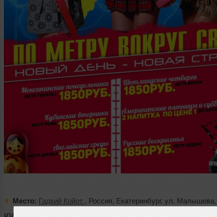
Место:
Гадкий Койот
,
Россия
,
Екатеринбург
,
ул. Малышева