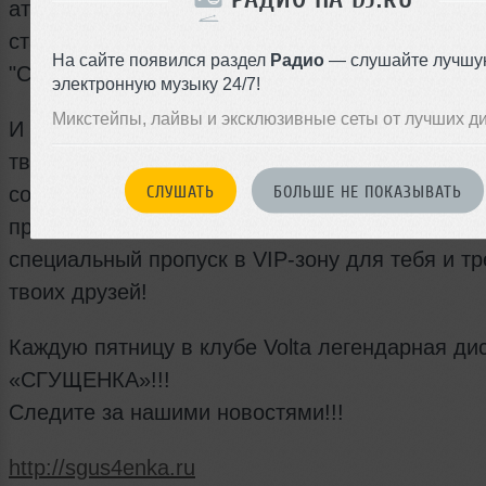
атмосфере - все это снова
стало возможно на мега-грандиозной дискотек
На сайте появился раздел
Радио
— слушайте лучшу
"СГУЩЕНКА"!
электронную музыку 24/7!
Микстейпы, лайвы и эксклюзивные сеты от лучших д
И специальный сюрприз для именинников: есл
твоего рождения
СЛУШАТЬ
БОЛЬШЕ НЕ ПОКАЗЫВАТЬ
совпадает с днем концерта, готовься отметить
праздник на полную, ведь ты можешь получит
специальный пропуск в VIP-зону для тебя и тр
твоих друзей!
Каждую пятницу в клубе Volta легендарная ди
«СГУЩЕНКА»!!!
Следите за нашими новостями!!!
http://sgus4enka.ru