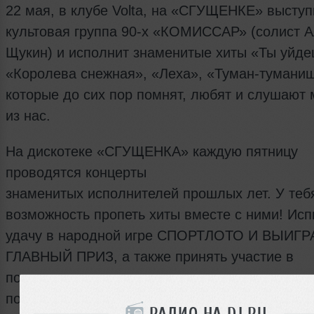
22 мая, в клубе Volta, на «СГУЩЕНКЕ» выступ
культовая группа 90-х «КОМИССАР» (cолист 
Щукин) и исполнит знаменитые хиты «Ты уйде
«Королева снежная», «Леха», «Туман-тумани
которые до сих пор помнят, любят и слушают 
из нас.
На дискотеке «СГУЩЕНКА» каждую пятницу
проводятся концерты
знаменитых исполнителей прошлых лет. У теб
возможность пропеть хиты вместе с ними! Исп
удачу в народной игре СПОРТЛОТО И ВЫИГР
ГЛАВНЫЙ ПРИЗ, а также принять участие в
позитивных конкурсах с ценными призами,
потанцевать под отличную музыку в дружеско
РАДИО НА DJ.RU