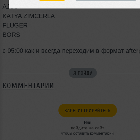
AJUST
KATYA ZIMCERLA
FLUGER
BORS
c 05:00 как и всегда переходим в формат afterp
Я ПОЙДУ
КОММЕНТАРИИ
ЗАРЕГИСТРИРУЙТЕСЬ
Или
войдите на сайт
чтобы оставить комментарий