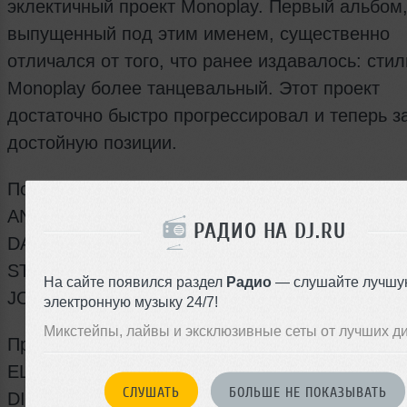
эклектичный проект Monoplay. Первый альбом
выпущенный под этим именем, существенно
отличался от того, что ранее издавалось: стил
Monoplay более танцевальный. Этот проект
достаточно быстро прогрессировал и теперь з
достойную позиции.
Подогревать атмосферу будут Dj's:
ANTURAGE
РАДИО НА DJ.RU
DANIEL MAGRE
STAROVOYTOVA
На сайте появился раздел
Радио
— слушайте лучшу
JOHN CANDY
электронную музыку 24/7!
Микстейпы, лайвы и эксклюзивные сеты от лучших д
При Поддержке:
ELENA BLACKSHAW
СЛУШАТЬ
БОЛЬШЕ НЕ ПОКАЗЫВАТЬ
DIANA SAINTD