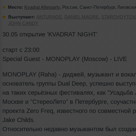
Место:
Kvadrat Afterparty
,
Россия
,
Санкт-Петербург
,
Лиговский
Выступают:
ANTURAGE
,
DANIEL MAGRE
,
STAROVOYTOV
JOHN CANDY
30.05 открытие 'KVADRAT NIGHT'
старт с 23:00
Special Guest - MONOPLAY (Moscow) - LIVE
MONOPLAY (Raha) - диджей, музыкант и вокал
основатель группы Dual Deep, успешно высту
на таких серьёзных фестивалях, как "Усадьба 
Москве и "СтереоЛето" в Петербурге, соучастн
проекта Zero Freq, известного по совместной 
Jake Childs.
Относительно недавно музыкантом был созда